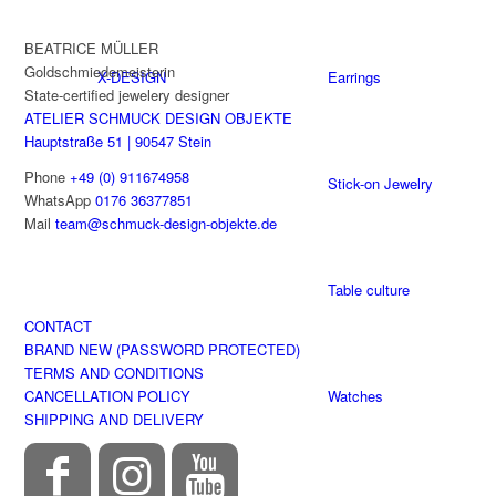
BEATRICE MÜLLER
Goldschmiedemeisterin
X-DESIGN
Earrings
State-certified jewelery designer
ATELIER SCHMUCK DESIGN OBJEKTE
Hauptstraße 51 | 90547 Stein
Phone
+49 (0) 911674958
Stick-on Jewelry
WhatsApp
0176 36377851
Mail
team@schmuck-design-objekte.de
Table culture
CONTACT
BRAND NEW (PASSWORD PROTECTED)
TERMS AND CONDITIONS
CANCELLATION POLICY
Watches
SHIPPING AND DELIVERY