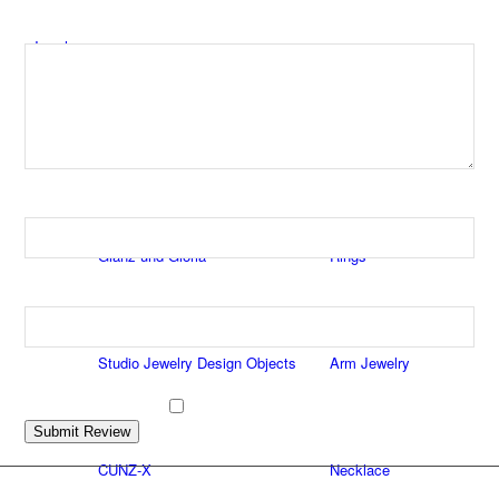
Schreiben Sie hier gerne ein direktes Feedback:
Jewelry
By Brand
By Categories
Ihr Name
Glanz und Gloria
Rings
Ihre E-Mail-Adresse (wird nicht veröffentlicht)
Studio Jewelry Design Objects
Arm Jewelry
Datenschutzerklärung
Die
habe ich gelesen und
​
erkenne diese an.
Submit Review
CUNZ-X
Necklace