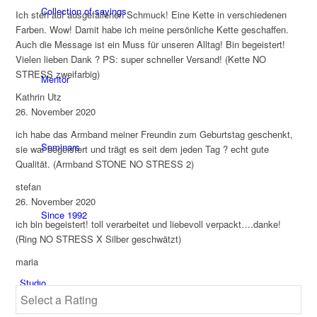
Collection of sayings
Ich steh auf ausgefallenen Schmuck! Eine Kette in verschiedenen
Farben. Wow! Damit habe ich meine persönliche Kette geschaffen.
Auch die Message ist ein Muss für unseren Alltag! Bin begeistert!
Vielen lieben Dank ? PS: super schneller Versand! (Kette NO
STRESS zweifarbig)
Mentor
Kathrin Utz
26. November 2020
ich habe das Armband meiner Freundin zum Geburtstag geschenkt,
Seminars
sie war begeistert und trägt es seit dem jeden Tag ? echt gute
Qualität. (Armband STONE NO STRESS 2)
stefan
26. November 2020
Since 1992
ich bin begeistert! toll verarbeitet und liebevoll verpackt….danke!
(Ring NO STRESS X Silber geschwätzt)
maria
Ihre Bewertung
Studio