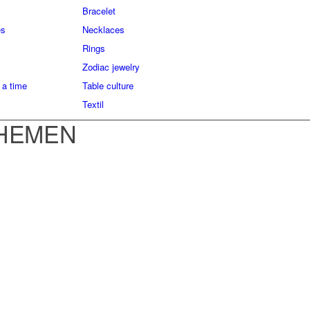
Bracelet
es
Necklaces
Rings
Zodiac jewelry
 a time
Table culture
Textil
THEMEN