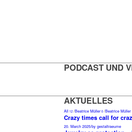
PODCAST UND V
AKTUELLES
All
/
Beatrice Müller
/
Beatrice Müller
12
0
Crazy times call for cr
20. March 2025
/
by gestaltraeume