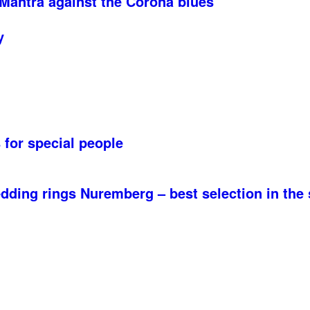
 Mantra against the Corona blues
y
for special people
edding rings Nuremberg – best selection in the 