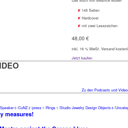
Das Buch von Beatrice Müller!
145 Seiten
Hardcover
mit zwei Lesezeichen
48,00 €
inkl. 16 % MwSt.
Versand kosten
Jetzt kaufen
IDEO
Zu den Podcasts und Video
 Speaker
/
CuNZ
/
press
/
Rings
/
Studio Jewelry Design Objects
/
Uncate
0
2
1
1
6
azy measures!