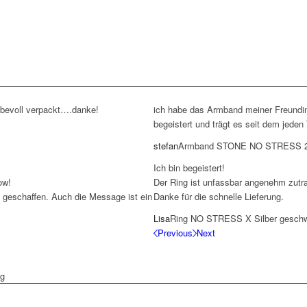
liebevoll verpackt….danke!
ich habe das Armband meiner Freundi
begeistert und trägt es seit dem jeden 
stefan
Armband STONE NO STRESS 
Ich bin begeistert!
ow!
Der Ring ist unfassbar angenehm zutrag
 geschaffen. Auch die Message ist ein
Danke für die schnelle Lieferung.
Lisa
Ring NO STRESS X Silber geschw
Previous
Next
ig