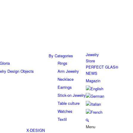
Jewelry
By Categories
Store
Gloria
Rings
PERFECT GLAS®
elry Design Objects
Arm Jewelry
NEWS
Necklace
Magazin
Earrings
Stick-on Jewelry
Table culture
Watches
Textil
Menu
X-DESIGN