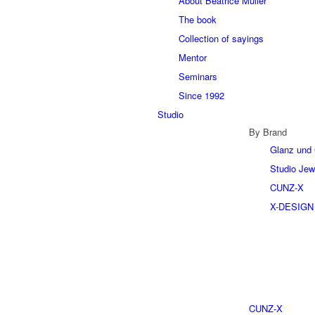
About Beatrice Müller
The book
Collection of sayings
Mentor
Seminars
Since 1992
Studio
By Brand
Glanz und 
Studio Jew
CUNZ-X
X-DESIGN
CUNZ-X