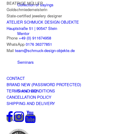
BEATRICE MÜLLER
Collection of sayings
Goldschmiedemeisterin
State-certified jewelery designer
ATELIER SCHMUCK DESIGN OBJEKTE
Hauptstraße 51 | 90547 Stein
Mentor
Phone
+49 (0) 911674958
WhatsApp
0176 36377851
Mail
team@schmuck-design-objekte.de
Seminars
CONTACT
BRAND NEW (PASSWORD PROTECTED)
Since 1992
TERMS AND CONDITIONS
CANCELLATION POLICY
SHIPPING AND DELIVERY
Studio