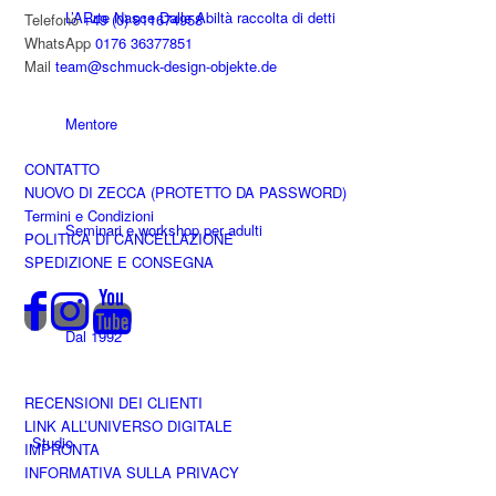
L’ARrte Nasce Dalle Abiltà raccolta di detti
Telefono
+49 (0) 911674958
WhatsApp
0176 36377851
Mail
team@schmuck-design-objekte.de
Mentore
CONTATTO
NUOVO DI ZECCA (PROTETTO DA PASSWORD)
Termini e Condizioni
Seminari e workshop per adulti
POLITICA DI CANCELLAZIONE
SPEDIZIONE E CONSEGNA
Dal 1992
RECENSIONI DEI CLIENTI
LINK ALL’UNIVERSO DIGITALE
Studio
IMPRONTA
INFORMATIVA SULLA PRIVACY