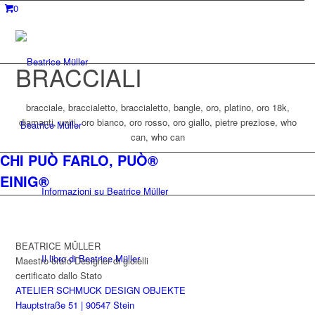
0
BRACCIALI
bracciale, braccialetto, braccialetto, bangle, oro, platino, oro 18k,
diamanti, uniti, oro bianco, oro rosso, oro giallo, pietre preziose, who
Beatrice Müller
can, who can
CHI PUÒ FARLO, PUÒ®
EINIG®
Informazioni su Beatrice Müller
BEATRICE MÜLLER
Il libro di Beatrice Müller
Maestro orafo Designer di gioielli
certificato dallo Stato
ATELIER SCHMUCK DESIGN OBJEKTE
Hauptstraße 51 | 90547 Stein