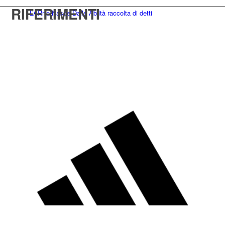
RIFERIMENTI
L’ARrte Nasce Dalle Abiltà raccolta di detti
Mentore
Seminari e workshop per adulti
Dal 1992
Studio