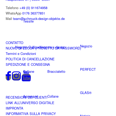
Telefono
+49 (0) 911674958
WhatsApp
0176 36377851
Mail
team@schmuck-design-objekte.de
Tessile
CONTATTO
Negozio
Negozio CuNz-x
Negozio x-design
NUOVO DI ZECCA (PROTETTO DA PASSWORD)
Termini e Condizioni
POLITICA DI CANCELLAZIONE
SPEDIZIONE E CONSEGNA
PERFECT
Collane
Braccialetto
GLAS®
Accessori
Collane
RECENSIONI DEI CLIENTI
LINK ALL’UNIVERSO DIGITALE
IMPRONTA
INFORMATIVA SULLA PRIVACY
Notizia