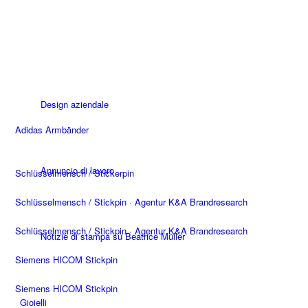
Servizi
Design aziendale
Adidas Armbänder
Annuncio di lavoro
Schlüsselmensch / Stickerpin
Schlüsselmensch / Stickpin · Agentur K&A Brandresearch
Schlüsselmensch / Stickpin · Agentur K&A Brandresearch
Notizie di stampa su Beatrice Müller
Siemens HICOM Stickpin
Siemens HICOM Stickpin
Gioielli