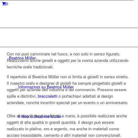
0
DESIGN AZIENDALE
Con noi puoi camminare nel fuoco, e non solo in senso figurato.
Beatrice Müller
Realizziamo anche gioielli e oggetti per la vostra azienda utilizzando
tecniche orafe tradizionali.
Il repertorio di Beatrice Müller non si limita ai gioielli in senso stretto.
Il maestro orafo e designer di gioielli ha sempre progettato gioielli e
Informazioni su Beatrice Müller
oggetti per aziende dell’industria e del commercio. Possono essere
spille e distintivi,
braccialetti
o portachiavi adattati al design
aziendale, nonché incentivi speciali per un evento o un anniversario.
Oltre ai singoli pezzi realizzati a mano, è possibile realizzare anche
Il libro di Beatrice Müller
oggetti di alta qualità in grandi quantità. Il design può essere
realizzato in platino, oro e argento, ma anche in materiali come
acciaio inossidabile, cemento o altri materiali non convenzionali.