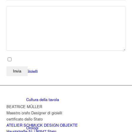
Collana
Orecchini
Ho letto e accetto l'
informativa sulla privacy
.
*
Gioielli
Cultura della tavola
BEATRICE MÜLLER
Maestro orafo Designer di gioielli
certificato dallo Stato
ATELIER SCHMUCK DESIGN OBJEKTE
Orologi
Hauptstraße 51 | 90547 Stein