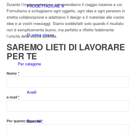
Durante l’implementazione, intraprendiamo il viaggio insieme a voi.
PROGETTAZIONE X
Formuliamo e sviluppiamo ogni oggetto, ogni idea e ogni pensiero in
stretta collaborazione e adattiamo il design e il materiale alle vostre
idee e ai vostri messaggi. Siamo soddisfatti solo quando il risultato
non è semplicemente buono, ma perfetto e riflette fedelmente
Di prima classe
l’unicità della vostra azienda.
SAREMO LIETI DI LAVORARE
PER TE
Per categorie
Nome
*
Anelli
e-mail
*
Bracciali
Per quanto riguarda
*