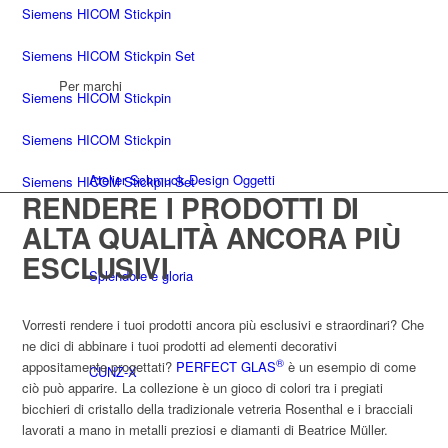
Siemens HICOM Stickpin
Siemens HICOM Stickpin Set
Per marchi
Siemens HICOM Stickpin
Siemens HICOM Stickpin
Atelier Schmuck Design Oggetti
Siemens HICOM Stickpin Set
RENDERE I PRODOTTI DI
ALTA QUALITÀ ANCORA PIÙ
ESCLUSIVI
Splendore e gloria
Vorresti rendere i tuoi prodotti ancora più esclusivi e straordinari? Che
ne dici di abbinare i tuoi prodotti ad elementi decorativi
®
appositamente progettati?
PERFECT GLAS
è un esempio di come
CUNZ-X
ciò può apparire. La collezione è un gioco di colori tra i pregiati
bicchieri di cristallo della tradizionale vetreria Rosenthal e i bracciali
lavorati a mano in metalli preziosi e diamanti di Beatrice Müller.