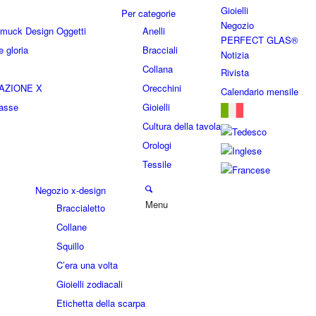
Gioielli
Per categorie
Negozio
hmuck Design Oggetti
Anelli
PERFECT GLAS®
 gloria
Bracciali
Notizia
Collana
Rivista
AZIONE X
Orecchini
Calendario mensile
lasse
Gioielli
Cultura della tavola
Orologi
Tessile
Negozio x-design
Menu
Braccialetto
Collane
Squillo
C’era una volta
Gioielli zodiacali
Etichetta della scarpa