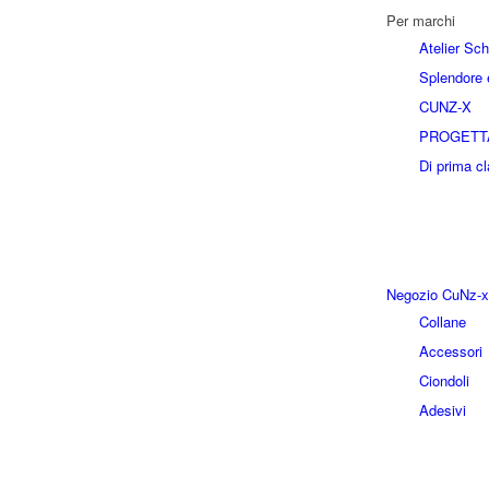
Per marchi
Atelier Sc
Splendore e
CUNZ-X
PROGETT
Di prima c
Negozio CuNz-x
Collane
Accessori
Ciondoli
Adesivi