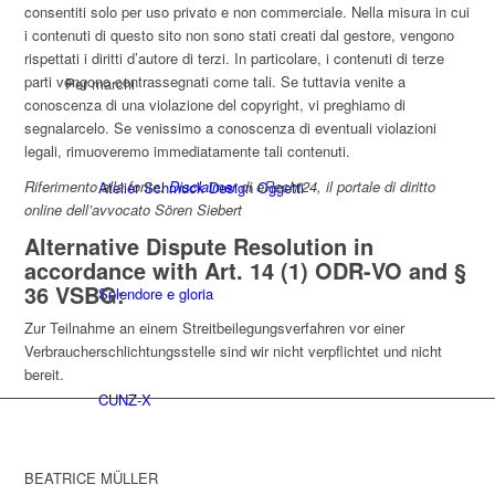
consentiti solo per uso privato e non commerciale. Nella misura in cui
i contenuti di questo sito non sono stati creati dal gestore, vengono
rispettati i diritti d’autore di terzi. In particolare, i contenuti di terze
parti vengono contrassegnati come tali. Se tuttavia venite a
Per marchi
conoscenza di una violazione del copyright, vi preghiamo di
segnalarcelo. Se venissimo a conoscenza di eventuali violazioni
legali, rimuoveremo immediatamente tali contenuti.
Riferimento alla fonte:
Disclaimer
di eRecht24, il portale di diritto
Atelier Schmuck Design Oggetti
online dell’avvocato Sören Siebert
Alternative Dispute Resolution in
accordance with Art. 14 (1) ODR-VO and §
36 VSBG:
Splendore e gloria
Zur Teilnahme an einem Streitbeilegungsverfahren vor einer
Verbraucherschlichtungsstelle sind wir nicht verpflichtet und nicht
bereit.
CUNZ-X
BEATRICE MÜLLER