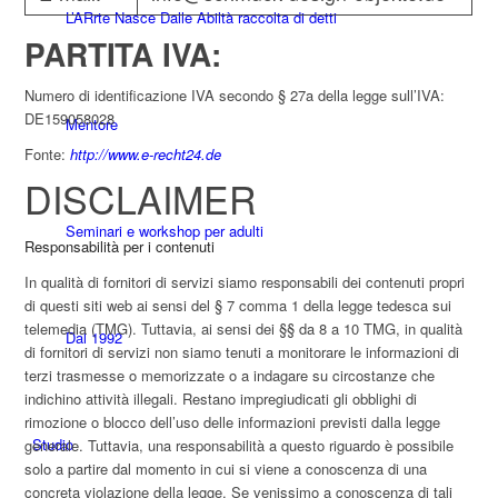
L’ARrte Nasce Dalle Abiltà raccolta di detti
PARTITA IVA:
Numero di identificazione IVA secondo § 27a della legge sull’IVA:
DE159058028
Mentore
Fonte:
http://www.e-recht24.de
DISCLAIMER
Seminari e workshop per adulti
Responsabilità per i contenuti
In qualità di fornitori di servizi siamo responsabili dei contenuti propri
di questi siti web ai sensi del § 7 comma 1 della legge tedesca sui
telemedia (TMG). Tuttavia, ai sensi dei §§ da 8 a 10 TMG, in qualità
Dal 1992
di fornitori di servizi non siamo tenuti a monitorare le informazioni di
terzi trasmesse o memorizzate o a indagare su circostanze che
indichino attività illegali. Restano impregiudicati gli obblighi di
rimozione o blocco dell’uso delle informazioni previsti dalla legge
Studio
generale. Tuttavia, una responsabilità a questo riguardo è possibile
solo a partire dal momento in cui si viene a conoscenza di una
concreta violazione della legge. Se venissimo a conoscenza di tali