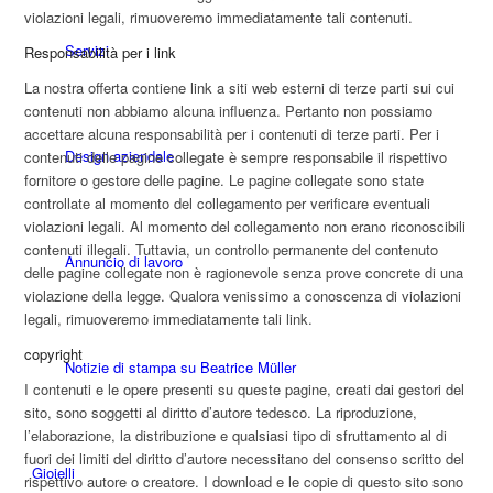
violazioni legali, rimuoveremo immediatamente tali contenuti.
Servizi
Responsabilità per i link
La nostra offerta contiene link a siti web esterni di terze parti sui cui
contenuti non abbiamo alcuna influenza. Pertanto non possiamo
accettare alcuna responsabilità per i contenuti di terze parti. Per i
Design aziendale
contenuti delle pagine collegate è sempre responsabile il rispettivo
fornitore o gestore delle pagine. Le pagine collegate sono state
controllate al momento del collegamento per verificare eventuali
violazioni legali. Al momento del collegamento non erano riconoscibili
contenuti illegali. Tuttavia, un controllo permanente del contenuto
Annuncio di lavoro
delle pagine collegate non è ragionevole senza prove concrete di una
violazione della legge. Qualora venissimo a conoscenza di violazioni
legali, rimuoveremo immediatamente tali link.
copyright
Notizie di stampa su Beatrice Müller
I contenuti e le opere presenti su queste pagine, creati dai gestori del
sito, sono soggetti al diritto d’autore tedesco. La riproduzione,
l’elaborazione, la distribuzione e qualsiasi tipo di sfruttamento al di
fuori dei limiti del diritto d’autore necessitano del consenso scritto del
Gioielli
rispettivo autore o creatore. I download e le copie di questo sito sono