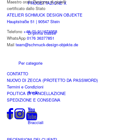
Maestro orafo Designer di gioielli
PROGETTAZIONE X
certificato dallo Stato
ATELIER SCHMUCK DESIGN OBJEKTE
Hauptstraße 51 | 90547 Stein
Telefono
+49 (0) 911674958
Di prima classe
WhatsApp
0176 36377851
Mail
team@schmuck-design-objekte.de
Per categorie
CONTATTO
NUOVO DI ZECCA (PROTETTO DA PASSWORD)
Termini e Condizioni
Anelli
POLITICA DI CANCELLAZIONE
SPEDIZIONE E CONSEGNA
Bracciali
RECENSIONI DEI CLIENTI