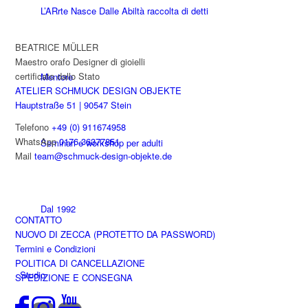
L’ARrte Nasce Dalle Abiltà raccolta di detti
BEATRICE MÜLLER
Maestro orafo Designer di gioielli
certificato dallo Stato
Mentore
ATELIER SCHMUCK DESIGN OBJEKTE
Hauptstraße 51 | 90547 Stein
Telefono
+49 (0) 911674958
WhatsApp
0176 36377851
Seminari e workshop per adulti
Mail
team@schmuck-design-objekte.de
Dal 1992
CONTATTO
NUOVO DI ZECCA (PROTETTO DA PASSWORD)
Termini e Condizioni
POLITICA DI CANCELLAZIONE
Studio
SPEDIZIONE E CONSEGNA