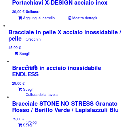
Portachiavi X-DESIGN acciaio inox
più
Collana
39,00
€
varianti.
incl. MwSt.
Aggiungi al carrello
Mostra dettagli
Le
opzioni
possono
Bracciale in pelle X acciaio inossidabile /
essere
pelle
Orecchini
scelte
45,00
€
nella
Questo
Scegli
pagina
prodotto
del
ha
Bracciale in acciaio inossidabile
prodotto
Gioielli
più
ENDLESS
varianti.
29,00
€
Le
Questo
Scegli
opzioni
Cultura della tavola
prodotto
possono
ha
essere
Bracciale STONE NO STRESS Granato
più
scelte
Rosso / Berillo Verde / Lapislazzuli Blu
varianti.
nella
75,00
€
Le
pagina
Orologi
Questo
Scegli
opzioni
del