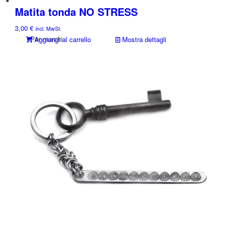
Matita tonda NO STRESS
3,00
€
incl. MwSt.
Per marchi
Aggiungi al carrello
Mostra dettagli
Atelier Schmuck Design Oggetti
Splendore e gloria
CUNZ-X