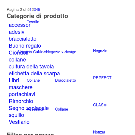
prodotto
possono
prodotto
ha
essere
Pagina 2 di 5
1
2
3
4
5
Categorie di prodotto
più
scelte
varianti.
nella
Tessile
accessori
Le
pagina
adesivi
opzioni
del
braccialetto
possono
prodotto
Buono regalo
essere
Negozio
Ciondoli
Negozio CuNz-x
Negozio x-design
scelte
collane
nella
cultura della tavola
pagina
del
etichetta della scarpa
PERFECT
prodotto
Libri
Collane
Braccialetto
maschere
portachiavi
Rimorchio
GLAS®
Segno zodiacale
Accessori
Collane
squillo
Vestiario
Notizia
Filtro per prezzo