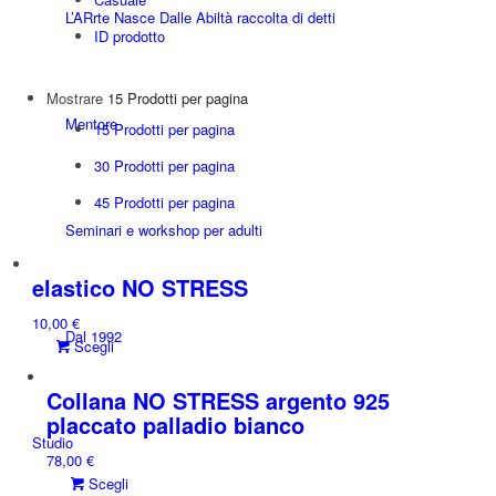
L’ARrte Nasce Dalle Abiltà raccolta di detti
ID prodotto
Mostrare
15 Prodotti per pagina
Mentore
15 Prodotti per pagina
30 Prodotti per pagina
45 Prodotti per pagina
Seminari e workshop per adulti
elastico NO STRESS
10,00
€
Dal 1992
Questo
Scegli
prodotto
ha
Collana NO STRESS argento 925
più
placcato palladio bianco
varianti.
Studio
78,00
€
Le
Questo
Scegli
opzioni