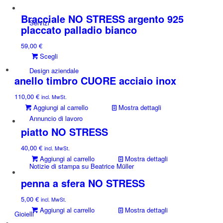
prodotto
possono
ha
essere
Bracciale NO STRESS argento 925
Servizi
più
scelte
placcato palladio bianco
varianti.
nella
59,00
€
Le
pagina
Questo
Scegli
opzioni
del
prodotto
possono
prodotto
Design aziendale
ha
essere
anello timbro CUORE acciaio inox
più
scelte
110,00
€
varianti.
incl. MwSt.
nella
Aggiungi al carrello
Mostra dettagli
Le
pagina
Annuncio di lavoro
opzioni
del
possono
piatto NO STRESS
prodotto
essere
40,00
€
incl. MwSt.
scelte
Aggiungi al carrello
Mostra dettagli
nella
Notizie di stampa su Beatrice Müller
pagina
penna a sfera NO STRESS
del
prodotto
5,00
€
incl. MwSt.
Aggiungi al carrello
Mostra dettagli
Gioielli