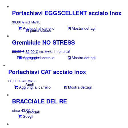
PROGETTAZIONE X
Portachiavi EGGSCELLENT acciaio inox
39,00
€
incl. MwSt.
Aggiungi al carrello
Mostra dettagli
Di prima classe
Grembiule NO STRESS
Il
Il
90,00
€
82,00
€
In offerta!
incl. MwSt.
prezzo
prezzo
Per categorie
Aggiungi al carrello
Mostra dettagli
originale
attuale
era:
è:
Portachiavi CAT acciaio inox
90,00 €.
82,00 €.
30,00
€
incl. MwSt.
Anelli
Aggiungi al carrello
Mostra dettagli
BRACCIALE DEL RE
circa
43,00
€
Bracciali
Questo
Scegli
prodotto
ha