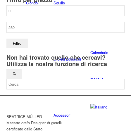
Ciondoli
Squillo
Prezzo
Min
Rivista
Prezzo
Adesivi
C’era una volta
Max
Filtro
Calendario
Non hai trovato quello che cercavi?
Gioielli zodiacali
Utilizza la nostra funzione di ricerca
mensile
Etichetta della scarpa
Accessori
BEATRICE MÜLLER
Maestro orafo Designer di gioielli
certificato dallo Stato