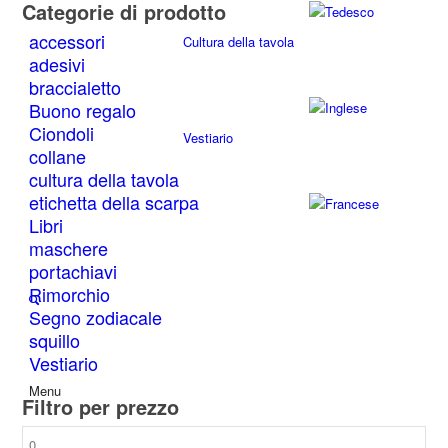
pagina
Categorie di prodotto
del
accessori
Cultura della tavola
prodotto
adesivi
braccialetto
Buono regalo
Ciondoli
Vestiario
collane
cultura della tavola
etichetta della scarpa
Libri
maschere
portachiavi
Rimorchio
Segno zodiacale
squillo
Vestiario
Menu
Filtro per prezzo
Prezzo