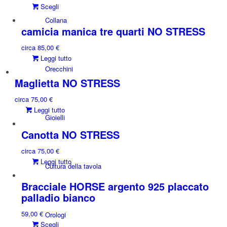
Questo
Scegli
prodotto
Collana
ha
camicia manica tre quarti NO STRESS
più
circa
85,00
€
varianti.
Leggi tutto
Le
Orecchini
opzioni
Maglietta NO STRESS
possono
essere
circa
75,00
€
scelte
Leggi tutto
nella
Gioielli
pagina
Canotta NO STRESS
del
prodotto
circa
75,00
€
Leggi tutto
Cultura della tavola
Bracciale HORSE argento 925 placcato
palladio bianco
59,00
€
Orologi
Questo
Scegli