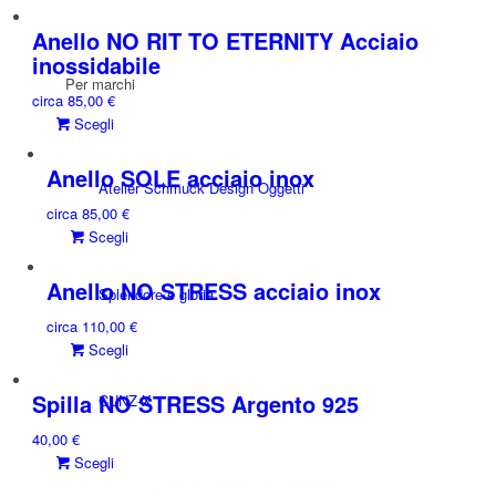
prodotto
ha
Anello NO RIT TO ETERNITY Acciaio
più
inossidabile
varianti.
Per marchi
circa
85,00
€
Le
Questo
Scegli
opzioni
prodotto
possono
ha
essere
Anello SOLE acciaio inox
Atelier Schmuck Design Oggetti
più
scelte
circa
85,00
€
varianti.
nella
Questo
Scegli
Le
pagina
prodotto
opzioni
del
ha
Anello NO STRESS acciaio inox
possono
prodotto
Splendore e gloria
più
essere
circa
110,00
€
varianti.
scelte
Questo
Scegli
Le
nella
prodotto
opzioni
pagina
ha
Spilla NO STRESS Argento 925
possono
CUNZ-X
del
più
essere
prodotto
40,00
€
varianti.
scelte
Questo
Scegli
Le
nella
prodotto
opzioni
pagina