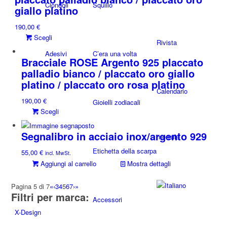
Ciondoli
Squillo
giallo platino
190,00
€
Questo
Scegli
Rivista
prodotto
Adesivi
C’era una volta
ha
Bracciale ROSE Argento 925 placcato
più
palladio bianco / placcato oro giallo
varianti.
platino / placcato oro rosa platino
Le
Calendario
190,00
€
opzioni
Gioielli zodiacali
Questo
Scegli
possono
prodotto
essere
ha
scelte
Segnalibro in acciaio inox/argento 929
mensile
più
nella
Etichetta della scarpa
55,00
€
varianti.
incl. MwSt.
pagina
Aggiungi al carrello
Mostra dettagli
Le
del
opzioni
prodotto
possono
Pagina 5 di 7
«
‹
3
4
5
6
7
›
»
Filtri per marca:
essere
Accessori
scelte
X-Design
nella