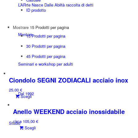
L’ARrte Nasce Dalle Abiltà raccolta di detti
ID prodotto
Mostrare
15 Prodotti per pagina
Mentore
15 Prodotti per pagina
30 Prodotti per pagina
45 Prodotti per pagina
Seminari e workshop per adulti
Ciondolo SEGNI ZODIACALI acciaio inox
25,00
€
Dal 1992
Questo
Scegli
prodotto
ha
Anello WEEKEND acciaio inossidabile
più
circa
105,00
€
varianti.
Studio
Questo
Scegli
Le
prodotto
opzioni