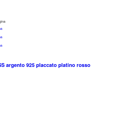
gina
na
na
na
 argento 925 placcato platino rosso