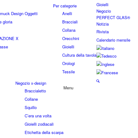
Gioielli
Per categorie
Negozio
hmuck Design Oggetti
Anelli
PERFECT GLAS®
 gloria
Bracciali
Notizia
Collana
Rivista
AZIONE X
Orecchini
Calendario mensile
lasse
Gioielli
Cultura della tavola
Orologi
Tessile
Negozio x-design
Menu
Braccialetto
Collane
Squillo
C’era una volta
Gioielli zodiacali
Etichetta della scarpa