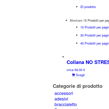
ID prodotto
Mostrare
15 Prodotti per pa
15 Prodotti per pagi
30 Prodotti per pagi
45 Prodotti per pagi
Collana NO STRESS
circa
59,00
€
Questo
Scegli
prodotto
Categorie di prodotto
ha
più
accessori
varianti.
adesivi
Le
braccialetto
opzioni