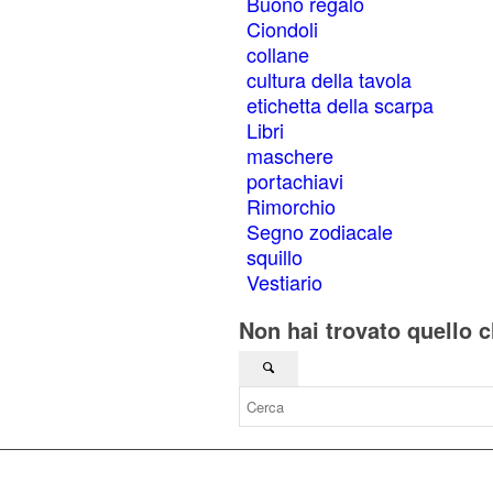
Buono regalo
possono
Ciondoli
essere
collane
scelte
cultura della tavola
nella
pagina
etichetta della scarpa
del
Libri
prodotto
maschere
portachiavi
Rimorchio
Segno zodiacale
squillo
Vestiario
Non hai trovato quello c