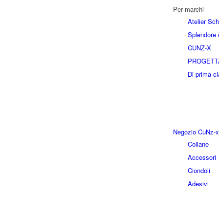
Per marchi
Atelier Sc
Splendore e
CUNZ-X
PROGETT
Di prima c
Negozio CuNz-x
Collane
Accessori
Ciondoli
Adesivi