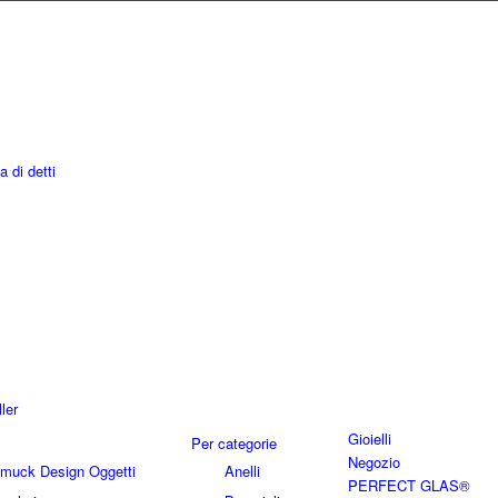
a di detti
ler
Gioielli
Per categorie
Negozio
hmuck Design Oggetti
Anelli
PERFECT GLAS®