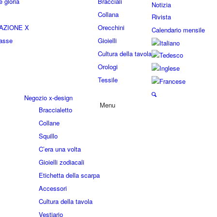
 gloria
Bracciali
Notizia
Collana
Rivista
AZIONE X
Orecchini
Calendario mensile
lasse
Gioielli
Cultura della tavola
Orologi
Tessile
Negozio x-design
Menu
Braccialetto
Collane
Squillo
C’era una volta
Gioielli zodiacali
Etichetta della scarpa
Accessori
Cultura della tavola
Vestiario