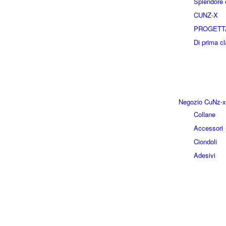
Splendore e
CUNZ-X
PROGETT
Di prima c
Negozio CuNz-x
Collane
Accessori
Ciondoli
Adesivi