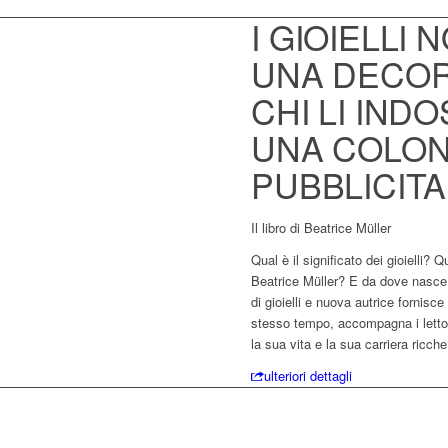
I GIOIELLI
UNA DECO
CHI LI IND
UNA COLO
PUBBLICITA
Il libro di Beatrice Müller
Qual è il significato dei gioielli? Q
Beatrice Müller? E da dove nasce l
di gioielli e nuova autrice fornisc
stesso tempo, accompagna i lettor
la sua vita e la sua carriera ricche
ulteriori dettagli