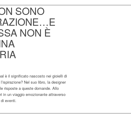
 NON SONO
RAZIONE…E
OSSA NON È
NNA
RIA
ual è il significato nascosto nei gioielli di
’ispirazione? Nel suo libro, la designer
e le risposte a queste domande. Allo
i in un viaggio emozionante attraverso
 di eventi.