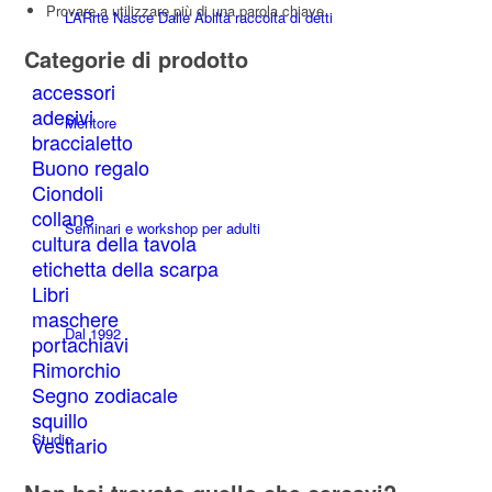
Provare a utilizzare più di una parola chiave.
L’ARrte Nasce Dalle Abiltà raccolta di detti
Categorie di prodotto
accessori
adesivi
Mentore
braccialetto
Buono regalo
Ciondoli
collane
Seminari e workshop per adulti
cultura della tavola
etichetta della scarpa
Libri
maschere
Dal 1992
portachiavi
Rimorchio
Segno zodiacale
squillo
Studio
Vestiario