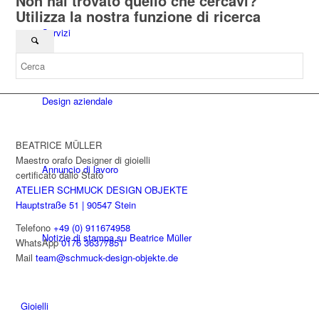
Non hai trovato quello che cercavi?
Utilizza la nostra funzione di ricerca
Servizi
Design aziendale
BEATRICE MÜLLER
Maestro orafo Designer di gioielli
Annuncio di lavoro
certificato dallo Stato
ATELIER SCHMUCK DESIGN OBJEKTE
Hauptstraße 51 | 90547 Stein
Telefono
+49 (0) 911674958
Notizie di stampa su Beatrice Müller
WhatsApp
0176 36377851
Mail
team@schmuck-design-objekte.de
Gioielli