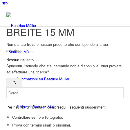
0
BREITE 15 MM
Non è stato trovato nessun prodotto che corrisponde alla tua
selezione.
Beatrice Müller
Nessun risultato
Spiacenti, l'articolo che stai cercando non è disponibile. Vuoi provare
ad effettuare una ricerca?
Informazioni su Beatrice Müller
Il libro di Beatrice Müller
Per risultati di ricerca migliori, segui i seguenti suggerimenti:
Controllare sempre l'ortografia.
Prova con termini simili o sinonimi.