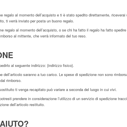
e regalo al momento dell’acquisto e ti è stato spedito direttamente, riceverai 
uito, ti verrà inviato per posta un buono regalo.
e regalo al momento dell’acquisto, o se chi ha fatto il regalo ha fatto spedire
borso al mittente, che verrà informato del tuo reso.
IONE
edirlo al seguente indirizzo: {indirizzo fisico}.
ne dell’articolo saranno a tuo carico. Le spese di spedizione non sono rimborsab
 dal rimborso.
sostituito ti venga recapitato può variare a seconda del luogo in cui vivi.
, potresti prendere in considerazione l’utilizzo di un servizio di spedizione trac
one dell’articolo restituito.
 AIUTO?