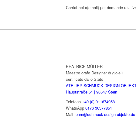
Contattaci a{email} per domande relative
BEATRICE MÜLLER
Maestro orafo Designer di gioielli
certificato dallo Stato
ATELIER SCHMUCK DESIGN OBJEK
Hauptstraße 51 | 90547 Stein
Telefono
+49 (0) 911674958
WhatsApp
0176 36377851
Mail
team@schmuck-design-objekte.de