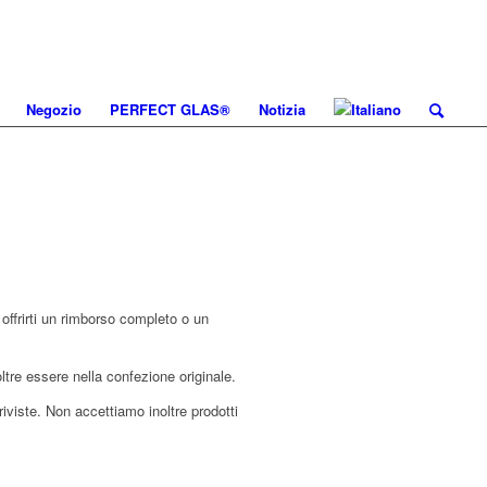
Negozio
PERFECT GLAS®
Notizia
 offrirti un rimborso completo o un
oltre essere nella confezione originale.
 riviste. Non accettiamo inoltre prodotti