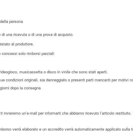
a della persona
di una ricevuta o di una prova di acquisto.
istato al produttore.
 concessi solo rimborsi parziali:
deogioco, musicassetta o disco in vinile che sono stati aperti.
sue condizioni originali, sia danneggiato o presenti parti mancanti per motivi no
0 giorni dopo la consegna
 ti invieremo un’e-mail per informarti che abbiamo ricevuto l’articolo restituit
rimborso verrà elaborato e un accredito verrà automaticamente applicato sulla t