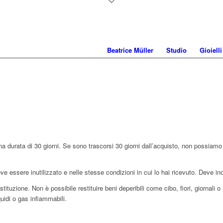
Beatrice Müller
Studio
Gioielli
una durata di 30 giorni. Se sono trascorsi 30 giorni dall’acquisto, non possiamo
eve essere inutilizzato e nelle stesse condizioni in cui lo hai ricevuto. Deve in
estituzione. Non è possibile restituire beni deperibili come cibo, fiori, giornali o
iquidi o gas infiammabili.