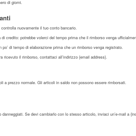
ro di giorni.
anti
 controlla nuovamente il tuo conto bancario.
a di credito: potrebbe volerci del tempo prima che il rimborso venga ufficialmen
n po’ di tempo di elaborazione prima che un rimborso venga registrato.
a ricevuto il rimborso, contattaci all’indirizzo {email address}.
oli a prezzo normale. Gli articoli in saldo non possono essere rimborsati.
 o danneggiati. Se devi cambiarlo con lo stesso articolo, inviaci un’e-mail a {ind