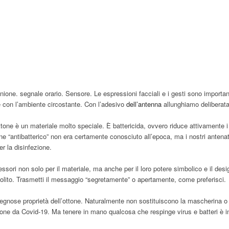
i unione. segnale orario. Sensore. Le espressioni facciali e i gesti sono impor
e con l’ambiente circostante. Con l’adesivo
dell’antenna
allunghiamo deliberata
ottone è un materiale molto speciale. È battericida, ovvero riduce attivamente i
ne “antibatterico” non era certamente conosciuto all’epoca, ma i nostri antenati
r la disinfezione.
cessori non solo per il materiale, ma anche per il loro potere simbolico e il d
solito. Trasmetti il ​​messaggio “segretamente” o apertamente, come preferisci.
ingegnose proprietà dell’ottone. Naturalmente non sostituiscono la mascherina o la
zione da Covid-19. Ma tenere in mano qualcosa che respinge virus e batteri è 