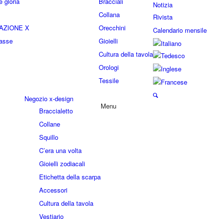
 gloria
Bracciali
Notizia
Collana
Rivista
AZIONE X
Orecchini
Calendario mensile
lasse
Gioielli
Cultura della tavola
Orologi
Tessile
Negozio x-design
Menu
Braccialetto
Collane
Squillo
C’era una volta
Gioielli zodiacali
Etichetta della scarpa
Accessori
Cultura della tavola
Vestiario