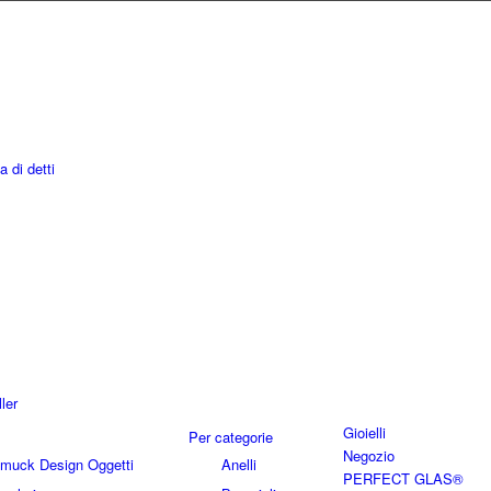
a di detti
ler
Gioielli
Per categorie
Negozio
hmuck Design Oggetti
Anelli
PERFECT GLAS®