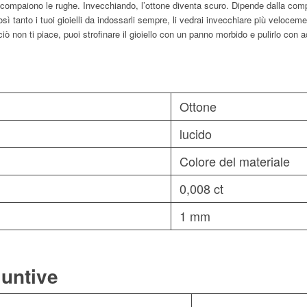
 compaiono le rughe. Invecchiando, l’ottone diventa scuro. Dipende dalla comp
 tanto i tuoi gioielli da indossarli sempre, li vedrai invecchiare più velocem
ciò non ti piace, puoi strofinare il gioiello con un panno morbido e pulirlo con a
Ottone
lucido
Colore del materiale
0,008 ct
1 mm
iuntive