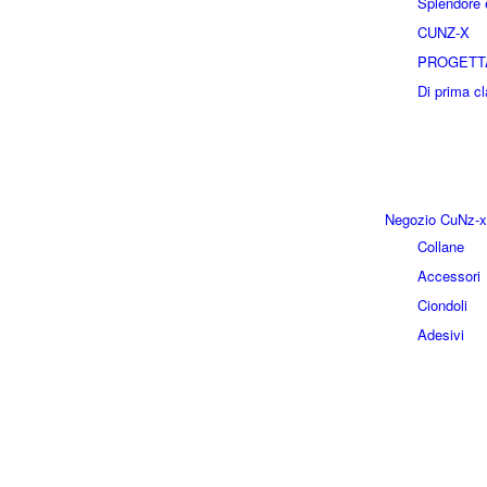
Splendore e
CUNZ-X
PROGETT
Di prima c
Negozio CuNz-x
Collane
Accessori
Ciondoli
Adesivi