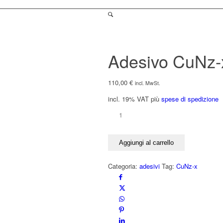
Adesivo CuNz
110,00
€
incl. MwSt.
incl. 19% VAT
più
spese di spedizione
Adesivo
CuNz-
x
Aggiungi al carrello
ANTENNA
2020
Categoria:
adesivi
Tag:
CuNz-x
quantità