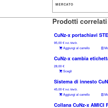
MERCATO
Prodotti correlati
CuNz-x portachiavi ST
95,00
€
incl. MwSt.
Aggiungi al carrello
Mos
CuNz-x cambia etichet
28,00
€
Questo
Scegli
prodotto
Sistema di innesto Cu
ha
più
45,00
€
incl. MwSt.
varianti.
Aggiungi al carrello
Mos
Le
opzioni
Collana CuNz-x AMICI
possono