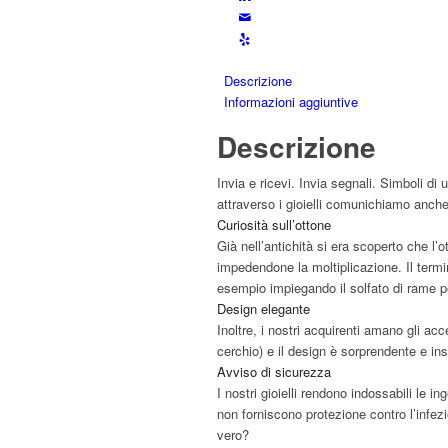
Descrizione
Informazioni aggiuntive
Descrizione
Invia e ricevi. Invia segnali. Simboli d
attraverso i gioielli comunichiamo anch
Curiosità sull’ottone
Già nell’antichità si era scoperto che l’
impedendone la moltiplicazione. Il termi
esempio impiegando il solfato di rame pe
Design elegante
Inoltre, i nostri acquirenti amano gli ac
cerchio) e il design è sorprendente e in
Avviso di sicurezza
I nostri gioielli rendono indossabili le 
non forniscono protezione contro l’infe
vero?