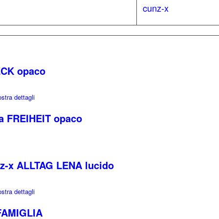
cunz-x
ECK opaco
tra dettagli
ta FREIHEIT opaco
Nz-x ALLTAG LENA lucido
tra dettagli
 FAMIGLIA