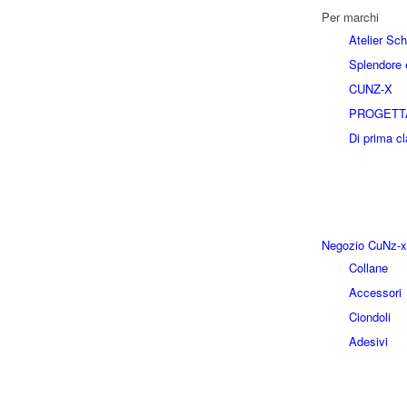
Per marchi
Atelier Sc
Splendore e
CUNZ-X
PROGETT
Di prima c
Negozio CuNz-x
Collane
Accessori
Ciondoli
Adesivi