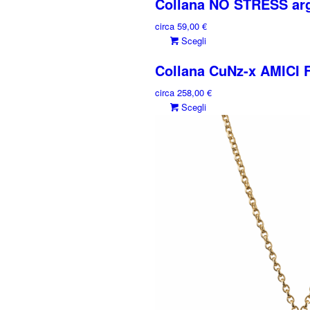
Collana NO STRESS arge
circa
59,00
€
Questo
Scegli
prodotto
Collana CuNz-x AMICI
ha
più
circa
258,00
€
varianti.
Questo
Scegli
Le
prodotto
opzioni
ha
possono
più
essere
varianti.
scelte
Le
nella
opzioni
pagina
possono
del
essere
prodotto
scelte
nella
pagina
del
prodotto