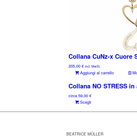
Collana CuNz-x Cuore 
205,00
€
incl. MwSt.
Aggiungi al carrello
Mos
Collana NO STRESS in a
circa
59,00
€
Questo
Scegli
prodotto
ha
più
varianti.
Le
BEATRICE MÜLLER