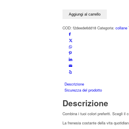
NO
STRESS
Aggiungi al carrello
bicolore
argento
COD:
f2deede6dd18
Categoria:
collane
925
placcato
platino
giallo
quantità
Descrizione
Sicurezza del prodotto
Descrizione
Combina i tuoi colori preferiti. Scegli i
La frenesia costante della vita quotidia