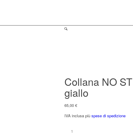
Collana NO STR
giallo
65,00
€
IVA inclusa
più
spese di spedizione
Collana