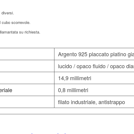
 diversi.
al cubo scorrevole.
diamantata su richiesta.
Argento 925 placcato platino gia
lucido / opaco fluido / opaco di
14,9 millimetri
eriale
0,8 millimetri
filato industriale, antistrappo