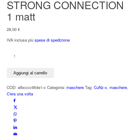
STRONG CONNECTION
1 matt
28,00
€
IVA inclusa
più
spese di spedizione
CuNz-
x
cambia
Aggiungi al carrello
etichetta
STRONG
COD:
afbcccc954e1-c
Categoria:
maschere
Tag:
CuNz-x
,
maschere
,
CONNECTION
C'era una volta
1
matt
quantità