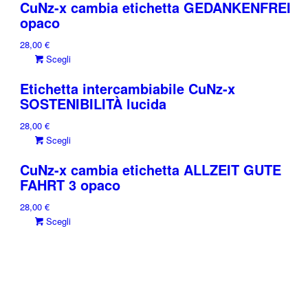
CuNz-x cambia etichetta GEDANKENFREI
ha
opaco
più
varianti.
28,00
€
Le
Questo
Scegli
opzioni
prodotto
possono
Etichetta intercambiabile CuNz-x
ha
essere
SOSTENIBILITÀ lucida
più
scelte
varianti.
nella
28,00
€
Le
pagina
Questo
Scegli
opzioni
del
prodotto
possono
prodotto
CuNz-x cambia etichetta ALLZEIT GUTE
ha
essere
FAHRT 3 opaco
più
scelte
varianti.
nella
28,00
€
Le
pagina
Questo
Scegli
opzioni
del
prodotto
possono
prodotto
ha
essere
più
scelte
varianti.
nella
Le
pagina
opzioni