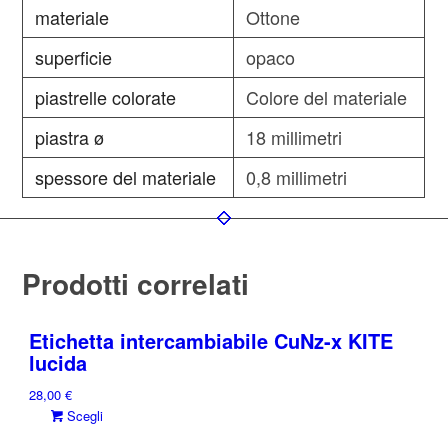
materiale
Ottone
superficie
opaco
piastrelle colorate
Colore del materiale
piastra ø
18 millimetri
spessore del materiale
0,8 millimetri
Prodotti correlati
Etichetta intercambiabile CuNz-x KITE
lucida
28,00
€
Questo
Scegli
prodotto