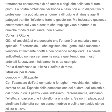
trattamento consapevole di sé stessi e degli altri nella vita di tutti i
giorni. La nostra protezione per bocca e naso non è un dispositivo di
protezione, ma può aiutare a ridurre la diffusione di virus e agenti
patogeni tramite l’infezione tramite goccioline. Ma indossare qualcosa
direttamente sul viso e sentire che respinge virus e batteri è in
qualche modo rassicurante, non è vero?
Curiosità Ottone
Già nell’antichità si era scoperto che l’ottone è un materiale molto
speciale. È battericida, il che significa che i germi sulla superficie
vengono attivamente ridotti e non possono moltiplicarsi. La parola
antibatterico non era certamente nota a quei tempi, ma i nostri
antenati la usavano intuitivamente e, ad esempio,
Per la disinfezione si utilizza il solfato di rame.
istruzioni per la cura
comodo – riutilizzabile
Con l’avanzare dell’età compaiono le rughe. Invecchiando, l’ottone
diventa scuro. Dipende dalla composizione del sudore, dall’umidità e
dal modo in cui il pezzo viene indossato. Personalmente, adoriamo
l’effetto: si capisce che il gioiello ha una storia. Se non ti piace, puoi
strofinare l’etichetta con un panno morbido e pulirla con acido citrico
diluito al 25%.