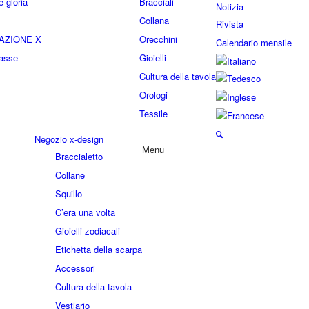
 gloria
Bracciali
Notizia
Collana
Rivista
AZIONE X
Orecchini
Calendario mensile
lasse
Gioielli
Cultura della tavola
Orologi
Tessile
Negozio x-design
Menu
Braccialetto
Collane
Squillo
C’era una volta
Gioielli zodiacali
Etichetta della scarpa
Accessori
Cultura della tavola
Vestiario