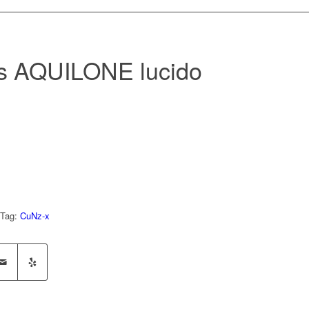
s AQUILONE lucido
Tag:
CuNz-x