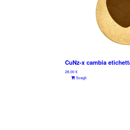
prodotto
CuNz-x cambia etiche
28,00
€
Questo
Scegli
prodotto
ha
più
varianti.
Le
opzioni
possono
essere