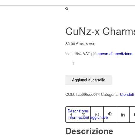
CuNz-x Charm
58,00
€
incl. MwSt.
incl. 19% VAT
più
spese di spedizione
CuNz-
x
Charms
Aggiungi al carrello
AQUILONE
lucido
COD:
fab99fedd074
Categoria:
Ciondoli
quantità
Descrizione
Informazioni aggiuntive
Descrizione