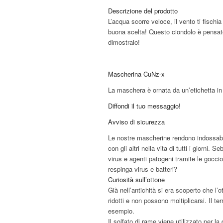
Descrizione del prodotto
L’acqua scorre veloce, il vento ti fischi
buona scelta! Questo ciondolo è pensato
dimostralo!
Mascherina CuNz-x
La maschera è ornata da un’etichetta i
Diffondi il tuo messaggio!
Avviso di sicurezza
Le nostre mascherine rendono indossabil
con gli altri nella vita di tutti i giorni
virus e agenti patogeni tramite le gocci
respinga virus e batteri?
Curiosità sull’ottone
Già nell’antichità si era scoperto che l
ridotti e non possono moltiplicarsi. Il t
esempio.
Il solfato di rame viene utilizzato per la