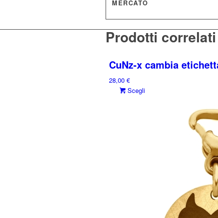
MERCATO
Prodotti correlati
CuNz-x cambia etichet
28,00
€
Questo
Scegli
prodotto
ha
più
varianti.
Le
opzioni
possono
essere
scelte
nella
pagina
del