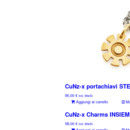
scelte
nella
pagina
del
prodotto
CuNz-x portachiavi ST
95,00
€
incl. MwSt.
Aggiungi al carrello
Mos
CuNz-x Charms INSIEME
58,00
€
incl. MwSt.
Aggiungi al carrello
Mos