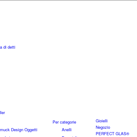
a di detti
ler
Gioielli
Per categorie
Negozio
hmuck Design Oggetti
Anelli
PERFECT GLAS®