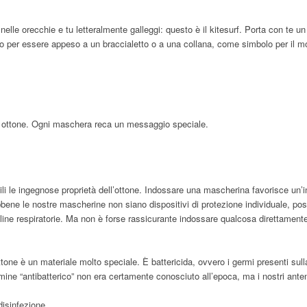
a nelle orecchie e tu letteralmente galleggi: questo è il kitesurf. Porta con te
 per essere appeso a un braccialetto o a una collana, come simbolo per il m
n ottone. Ogni maschera reca un messaggio speciale.
i le ingegnose proprietà dell’ottone. Indossare una mascherina favorisce un’
. Sebbene le nostre mascherine non siano dispositivi di protezione individuale, pos
oline respiratorie. Ma non è forse rassicurante indossare qualcosa direttament
’ottone è un materiale molto speciale. È battericida, ovvero i germi presenti su
ermine “antibatterico” non era certamente conosciuto all’epoca, ma i nostri anten
 disinfezione.