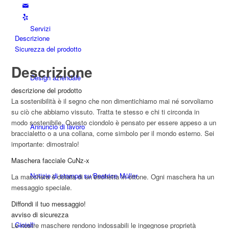
Servizi
Descrizione
Sicurezza del prodotto
Descrizione
Design aziendale
descrizione del prodotto
La sostenibilità è il segno che non dimentichiamo mai né sorvoliamo
su ciò che abbiamo vissuto. Tratta te stesso e chi ti circonda in
modo sostenibile. Questo ciondolo è pensato per essere appeso a un
Annuncio di lavoro
braccialetto o a una collana, come simbolo per il mondo esterno. Sei
importante: dimostralo!
Maschera facciale CuNz-x
Notizie di stampa su Beatrice Müller
La maschera è dotata di un’etichetta in ottone. Ogni maschera ha un
messaggio speciale.
Diffondi il tuo messaggio!
avviso di sicurezza
Gioielli
Le nostre maschere rendono indossabili le ingegnose proprietà