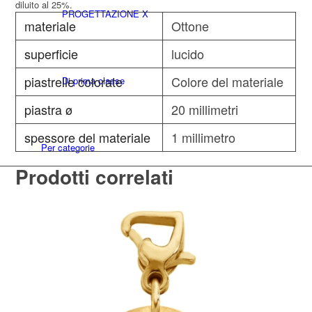
diluito al 25%.
PROGETTAZIONE X
materiale
Ottone
superficie
lucido
piastrelle colorate
Colore del materiale
Di prima classe
piastra ø
20 millimetri
spessore del materiale
1 millimetro
Per categorie
Prodotti correlati
Anelli
Bracciali