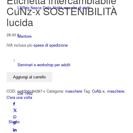
CuNz-x SOSTENIBILITÀ
L’ARrte Nasce Dalle Abiltà raccolta di detti
lucida
28,00
€
Mentore
IVA inclusa
più
spese di spedizione
Etichetta
Seminari e workshop per adulti
intercambiabile
CuNz-
Aggiungi al carrello
x
SOSTENIBILITÀ
COD:
ce62b6c84387-c
Categoria:
maschere
Tag:
CuNz-x
,
maschere
,
lucida
Dal 1992
C'era una volta
quantità
Studio