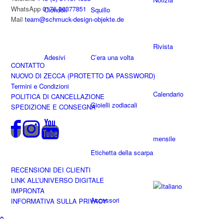
WhatsApp
0176 36377851
Ciondoli
Squillo
Mail
team@schmuck-design-objekte.de
Rivista
Adesivi
C’era una volta
CONTATTO
NUOVO DI ZECCA (PROTETTO DA PASSWORD)
Termini e Condizioni
Calendario
POLITICA DI CANCELLAZIONE
Gioielli zodiacali
SPEDIZIONE E CONSEGNA
mensile
Etichetta della scarpa
RECENSIONI DEI CLIENTI
LINK ALL’UNIVERSO DIGITALE
IMPRONTA
Accessori
INFORMATIVA SULLA PRIVACY