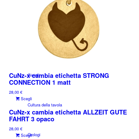
Collana
Orecchini
CuNz-x cambia etichetta STRONG
Gioielli
CONNECTION 1 matt
28,00
€
Questo
Scegli
Cultura della tavola
prodotto
CuNz-x cambia etichetta ALLZEIT GUTE
ha
FAHRT 3 opaco
più
varianti.
28,00
€
Le
Orologi
Questo
Scegli
opzioni