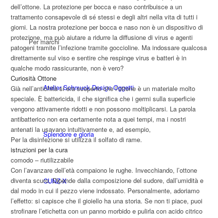
dell’ottone. La protezione per bocca e naso contribuisce a un
trattamento consapevole di sé stessi e degli altri nella vita di tutti i
giorni. La nostra protezione per bocca e naso non è un dispositivo di
protezione, ma può aiutare a ridurre la diffusione di virus e agenti
Per marchi
patogeni tramite l’infezione tramite goccioline. Ma indossare qualcosa
direttamente sul viso e sentire che respinge virus e batteri è in
qualche modo rassicurante, non è vero?
Curiosità Ottone
Atelier Schmuck Design Oggetti
Già nell’antichità si era scoperto che l’ottone è un materiale molto
speciale. È battericida, il che significa che i germi sulla superficie
vengono attivamente ridotti e non possono moltiplicarsi. La parola
antibatterico non era certamente nota a quei tempi, ma i nostri
antenati la usavano intuitivamente e, ad esempio,
Splendore e gloria
Per la disinfezione si utilizza il solfato di rame.
istruzioni per la cura
comodo – riutilizzabile
Con l’avanzare dell’età compaiono le rughe. Invecchiando, l’ottone
diventa scuro. Dipende dalla composizione del sudore, dall’umidità e
CUNZ-X
dal modo in cui il pezzo viene indossato. Personalmente, adoriamo
l’effetto: si capisce che il gioiello ha una storia. Se non ti piace, puoi
strofinare l’etichetta con un panno morbido e pulirla con acido citrico