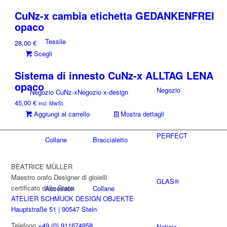
prodotto
possono
CuNz-x cambia etichetta GEDANKENFREI
ha
essere
opaco
più
scelte
varianti.
nella
Tessile
28,00
€
Le
pagina
Questo
Scegli
opzioni
del
prodotto
possono
prodotto
Sistema di innesto CuNz-x ALLTAG LENA
ha
essere
opaco
più
scelte
Negozio
Negozio CuNz-x
Negozio x-design
varianti.
nella
45,00
€
incl. MwSt.
Le
pagina
Aggiungi al carrello
Mostra dettagli
opzioni
del
possono
prodotto
PERFECT
essere
Collane
Braccialetto
scelte
nella
BEATRICE MÜLLER
pagina
Maestro orafo Designer di gioielli
del
GLAS®
certificato dallo Stato
Accessori
Collane
prodotto
ATELIER SCHMUCK DESIGN OBJEKTE
Hauptstraße 51 | 90547 Stein
Telefono
+49 (0) 911674958
Notizia