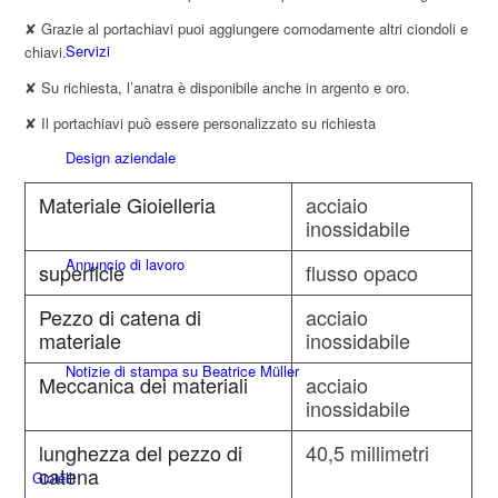
✘ Grazie al portachiavi puoi aggiungere comodamente altri ciondoli e
Servizi
chiavi.
✘ Su richiesta, l’anatra è disponibile anche in argento e oro.
✘ Il portachiavi può essere personalizzato su richiesta
Design aziendale
Materiale Gioielleria
acciaio
inossidabile
Annuncio di lavoro
superficie
flusso opaco
Pezzo di catena di
acciaio
materiale
inossidabile
Notizie di stampa su Beatrice Müller
Meccanica dei materiali
acciaio
inossidabile
lunghezza del pezzo di
40,5 millimetri
catena
Gioielli