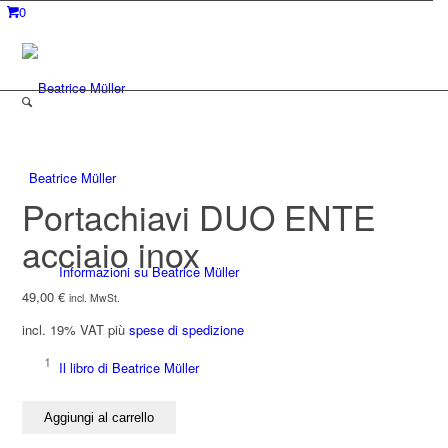
0
Beatrice Müller
Portachiavi DUO ENTE
acciaio inox
Informazioni su Beatrice Müller
49,00
€
incl. MwSt.
incl. 19% VAT
più
spese di spedizione
Portachiavi
Il libro di Beatrice Müller
DUO
ENTE
Aggiungi al carrello
acciaio
inox