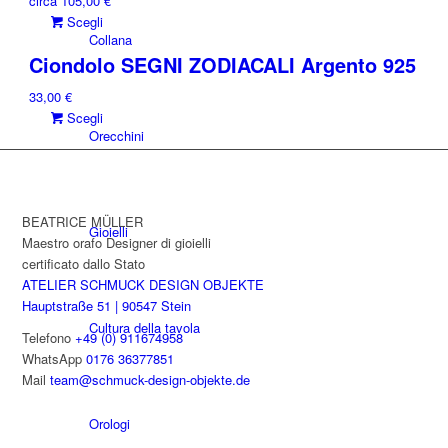
circa
105,00
€
Questo
Scegli
Collana
prodotto
Ciondolo SEGNI ZODIACALI Argento 925
ha
più
33,00
€
varianti.
Questo
Scegli
Le
Orecchini
prodotto
opzioni
ha
possono
più
essere
varianti.
scelte
Le
BEATRICE MÜLLER
nella
Gioielli
opzioni
Maestro orafo Designer di gioielli
pagina
possono
certificato dallo Stato
del
essere
ATELIER SCHMUCK DESIGN OBJEKTE
prodotto
scelte
Hauptstraße 51 | 90547 Stein
nella
Cultura della tavola
Telefono
+49 (0) 911674958
pagina
WhatsApp
0176 36377851
del
Mail
team@schmuck-design-objekte.de
prodotto
Orologi