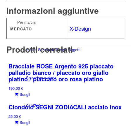
Informazioni aggiuntive
Per marchi
X-Design
MERCATO
Prodotti correlati
Atelier Schmuck Design Oggetti
Bracciale ROSE Argento 925 placcato
palladio bianco / placcato oro giallo
platino / placcato oro rosa platino
Splendore e gloria
190,00
€
Questo
Scegli
prodotto
Ciondolo SEGNI ZODIACALI acciaio inox
CUNZ-X
ha
più
25,00
€
varianti.
Questo
Scegli
Le
prodotto
opzioni