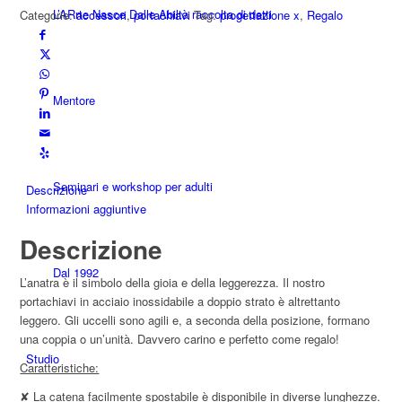
L’ARrte Nasce Dalle Abiltà raccolta di detti
Categorie:
accessori
,
portachiavi
Tag:
progettazione x
,
Regalo
quantità
Mentore
Seminari e workshop per adulti
Descrizione
Informazioni aggiuntive
Descrizione
Dal 1992
L’anatra è il simbolo della gioia e della leggerezza. Il nostro
portachiavi in ​​acciaio inossidabile a doppio strato è altrettanto
leggero. Gli uccelli sono agili e, a seconda della posizione, formano
una coppia o un’unità. Davvero carino e perfetto come regalo!
Studio
Caratteristiche:
✘ La catena facilmente spostabile è disponibile in diverse lunghezze.