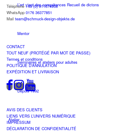
L’art vient des compétences Recueil de dictons
Téléphone
+49 (0) 911674958
WhatsApp
0176 36377851
Mail
team@schmuck-design-objekte.de
Mentor
CONTACT
TOUT NEUF (PROTÉGÉ PAR MOT DE PASSE)
Termes et conditions
Séminaires et ateliers pour adultes
POLITIQUE D’ANNULATION
EXPÉDITION ET LIVRAISON
Depuis 1992
AVIS DES CLIENTS
LIENS VERS L’UNIVERS NUMÉRIQUE
Atelier
IMPRESSUM
DÉCLARATION DE CONFIDENTIALITÉ