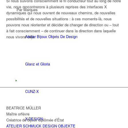
Si nous suivons consciemment le fil conducteur tout au long de notre
vie, nous rencontrerons à plusieurs reprises des interfaces X
Par Marques
dynamiques qui nous ouvrent de nouveaux chemins, de nouvelles
possibilités et de nouvelles situations : à ces moments-là, nous
pouvons nous réorienter et décider de changer de direction ou – tout
à fait consciemment – ​​de continuer dans la direction dans laquelle
Atelier Bijoux Objets De Design
nous vivons déjà.
Glanz et Gloria
CUNZ-X
BEATRICE MÜLLER
Maître orfèvre
X-DESIGN
Créatrice de bijoux diplômée d’État
ATELIER SCHMUCK DESIGN OBJEKTE