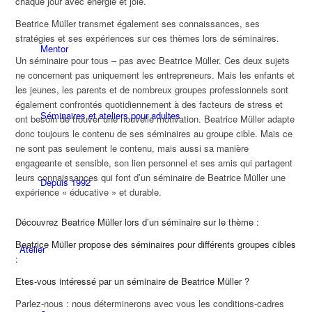
chaque jour avec énergie et joie.
Beatrice Müller transmet également ses connaissances, ses
stratégies et ses expériences sur ces thèmes lors de séminaires.
Mentor
Un séminaire pour tous – pas avec Beatrice Müller. Ces deux sujets
ne concernent pas uniquement les entrepreneurs. Mais les enfants et
les jeunes, les parents et de nombreux groupes professionnels sont
également confrontés quotidiennement à des facteurs de stress et
Séminaires et ateliers pour adultes
ont besoin de trouver une nouvelle motivation. Beatrice Müller adapte
donc toujours le contenu de ses séminaires au groupe cible. Mais ce
ne sont pas seulement le contenu, mais aussi sa manière
engageante et sensible, son lien personnel et ses amis qui partagent
leurs connaissances qui font d’un séminaire de Beatrice Müller une
Depuis 1992
expérience « éducative » et durable.
Découvrez Beatrice Müller lors d’un séminaire sur le thème :
Beatrice Müller propose des séminaires pour différents groupes cibles
Atelier
:
Etes-vous intéressé par un séminaire de Beatrice Müller ?
Parlez-nous : nous déterminerons avec vous les conditions-cadres