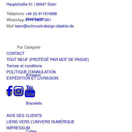
Hauptstraße 51 | 90547 Stein
Téléphone
+49 (0) 911674958
Hochkarat
WhatsApp
0176 36377851
Mail
team@schmuck-design-objekte.de
Par Catégorie
CONTACT
TOUT NEUF (PROTÉGÉ PAR MOT DE PASSE)
Termes et conditions
POLITIQUE D’ANNULATION
Anneaux
EXPÉDITION ET LIVRAISON
Bracelets
AVIS DES CLIENTS
LIENS VERS L’UNIVERS NUMÉRIQUE
IMPRESSUM
Collier