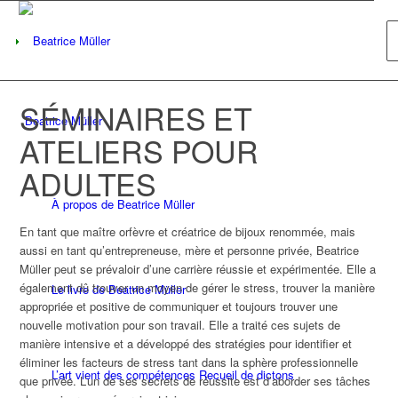
SÉMINAIRES ET
Beatrice Müller
ATELIERS POUR
ADULTES
À propos de Beatrice Müller
En tant que maître orfèvre et créatrice de bijoux renommée, mais
aussi en tant qu’entrepreneuse, mère et personne privée, Beatrice
Müller peut se prévaloir d’une carrière réussie et expérimentée. Elle a
également dû trouver un moyen de gérer le stress, trouver la manière
Le livre de Beatrice Müller
appropriée et positive de communiquer et toujours trouver une
nouvelle motivation pour son travail. Elle a traité ces sujets de
manière intensive et a développé des stratégies pour identifier et
éliminer les facteurs de stress tant dans la sphère professionnelle
L’art vient des compétences Recueil de dictons
que privée. L’un de ses secrets de réussite est d’aborder ses tâches