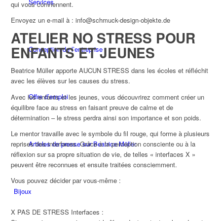
Services
qui vous conviennent.
Envoyez un e-mail à : info@schmuck-design-objekte.de
ATELIER NO STRESS POUR
ENFANTS ET JEUNES
Conception de l’entreprise
Beatrice Müller apporte AUCUN STRESS dans les écoles et réfléchit
avec les élèves sur les causes du stress.
Offre d’emploi
Avec les enfants et les jeunes, vous découvrirez comment créer un
équilibre face au stress en faisant preuve de calme et de
détermination – le stress perdra ainsi son importance et son poids.
Le mentor travaille avec le symbole du fil rouge, qui forme à plusieurs
reprises des interfaces. Grâce à la perception consciente ou à la
Articles de presse sur Beatrice Müller
réflexion sur sa propre situation de vie, de telles « interfaces X »
peuvent être reconnues et ensuite traitées consciemment.
Vous pouvez décider par vous-même :
Bijoux
X PAS DE STRESS Interfaces :