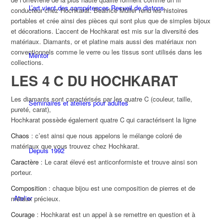
L’art vient des compétences Recueil de dictons
conducteur chez Hochkarat. Beatrice Müller rend les histoires
portables et crée ainsi des pièces qui sont plus que de simples bijoux
et décorations. L’accent de Hochkarat est mis sur la diversité des
matériaux. Diamants, or et platine mais aussi des matériaux non
conventionnels comme le verre ou les tissus sont utilisés dans les
Mentor
collections.
LES 4 C DU HOCHKARAT
Les diamants sont caractérisés par les quatre C (couleur, taille,
Séminaires et ateliers pour adultes
pureté, carat),
Hochkarat possède également quatre C qui caractérisent la ligne
Chaos
: c’est ainsi que nous appelons le mélange coloré de
matériaux que vous trouvez chez Hochkarat.
Depuis 1992
Caractère
: Le carat élevé est anticonformiste et trouve ainsi son
porteur.
Composition
: chaque bijou est une composition de pierres et de
Atelier
métaux précieux.
Courage
: Hochkarat est un appel à se remettre en question et à