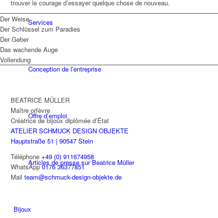
trouver le courage d’essayer quelque chose de nouveau.
Der Weise
Services
Der Schlüssel zum Paradies
Der Geber
Das wachende Auge
Vollendung
Conception de l’entreprise
BEATRICE MÜLLER
Maître orfèvre
Offre d’emploi
Créatrice de bijoux diplômée d’État
ATELIER SCHMUCK DESIGN OBJEKTE
Hauptstraße 51 | 90547 Stein
Téléphone
+49 (0) 911674958
Articles de presse sur Beatrice Müller
WhatsApp
0176 36377851
Mail
team@schmuck-design-objekte.de
Bijoux