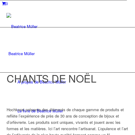
0
Beatrice Müller
CHANTS DE NOËL
À propos de Beatrice Müller
Hochkarat présente des éléments de chaque gamme de produits et
Le livre de Beatrice Müller
reflète l’expérience de près de 30 ans de conception de bijoux et
d’orfèvrerie. Les produits sont uniques, vivants et jouent avec les
formes et les matières. Ici l’art rencontre l’artisanat. L’opulence et l’art
de l’orfèvrerie de la plus haute qualité forment comme un fil