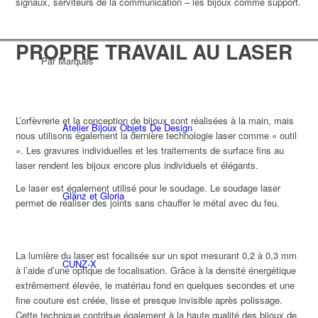
signaux, serviteurs de la communication – les bijoux comme support.
PROPRE TRAVAIL AU LASER
Par Marques
L’orfèvrerie et la conception de bijoux sont réalisées à la main, mais
Atelier Bijoux Objets De Design
nous utilisons également la dernière technologie laser comme « outil
». Les gravures individuelles et les traitements de surface fins au
laser rendent les bijoux encore plus individuels et élégants.
Le laser est également utilisé pour le soudage. Le soudage laser
Glanz et Gloria
permet de réaliser des joints sans chauffer le métal avec du feu.
La lumière du laser est focalisée sur un spot mesurant 0,2 à 0,3 mm
CUNZ-X
à l’aide d’une optique de focalisation. Grâce à la densité énergétique
extrêmement élevée, le matériau fond en quelques secondes et une
fine couture est créée, lisse et presque invisible après polissage.
Cette technique contribue également à la haute qualité des bijoux de