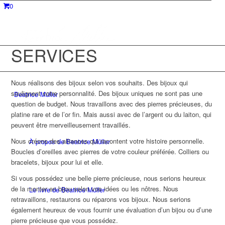
0
SERVICES
Nous réalisons des bijoux selon vos souhaits. Des bijoux qui
soulignent votre personnalité. Des bijoux uniques ne sont pas une
Beatrice Müller
question de budget. Nous travaillons avec des pierres précieuses, du
platine rare et de l’or fin. Mais aussi avec de l’argent ou du laiton, qui
peuvent être merveilleusement travaillés.
Nous créons des alliances qui racontent votre histoire personnelle.
À propos de Beatrice Müller
Boucles d’oreilles avec pierres de votre couleur préférée. Colliers ou
bracelets, bijoux pour lui et elle.
Si vous possédez une belle pierre précieuse, nous serions heureux
de la monter en bijou selon vos idées ou les nôtres. Nous
Le livre de Beatrice Müller
retravaillons, restaurons ou réparons vos bijoux. Nous serions
également heureux de vous fournir une évaluation d’un bijou ou d’une
pierre précieuse que vous possédez.