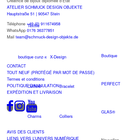
Créatrice de bijoux diplômée d’État
ATELIER SCHMUCK DESIGN OBJEKTE
Hauptstraße 51 | 90547 Stein
Téléphone
+49 (0) 911674958
Textile
WhatsApp
0176 36377851
Mail
team@schmuck-design-objekte.de
Boutique
boutique cunz-x
X-Design
CONTACT
TOUT NEUF (PROTÉGÉ PAR MOT DE PASSE)
Termes et conditions
PERFECT
POLITIQUE D’ANNULATION
Colliers
Bracelet
EXPÉDITION ET LIVRAISON
GLAS®
Charms
Colliers
AVIS DES CLIENTS
LIENS VERS L’UNIVERS NUMÉRIQUE
Nouvelles