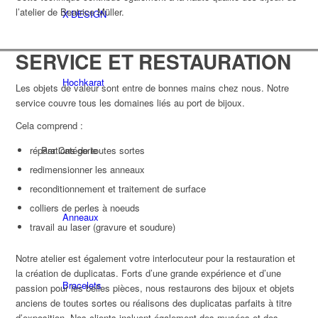
l’atelier de Beatrice Müller.
X-DESIGN
SERVICE ET RESTAURATION
Hochkarat
Les objets de valeur sont entre de bonnes mains chez nous. Notre
service couvre tous les domaines liés au port de bijoux.
Cela comprend :
Par Catégorie
réparations de toutes sortes
redimensionner les anneaux
reconditionnement et traitement de surface
colliers de perles à noeuds
Anneaux
travail au laser (gravure et soudure)
Notre atelier est également votre interlocuteur pour la restauration et
la création de duplicatas. Forts d’une grande expérience et d’une
Bracelets
passion pour les belles pièces, nous restaurons des bijoux et objets
anciens de toutes sortes ou réalisons des duplicatas parfaits à titre
d’exposition. Nos clients incluent également des musées et des