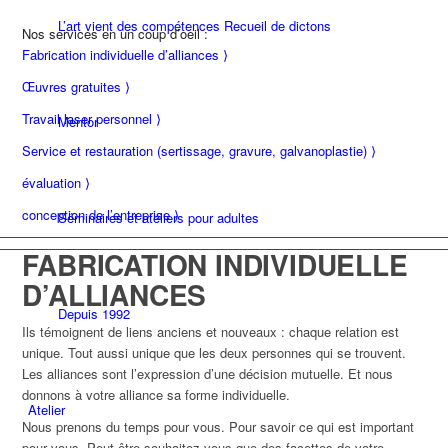
L’art vient des compétences Recueil de dictons
Nos services en un coup d’oeil :
Fabrication individuelle d’alliances ⟩
Œuvres gratuites ⟩
Travail laser personnel ⟩
Mentor
Service et restauration (sertissage, gravure, galvanoplastie) ⟩
évaluation ⟩
conception de l’entreprise ⟩
Séminaires et ateliers pour adultes
FABRICATION INDIVIDUELLE
D’ALLIANCES
Depuis 1992
Ils témoignent de liens anciens et nouveaux : chaque relation est
unique. Tout aussi unique que les deux personnes qui se trouvent.
Les alliances sont l’expression d’une décision mutuelle. Et nous
donnons à votre alliance sa forme individuelle.
Atelier
Nous prenons du temps pour vous. Pour savoir ce qui est important
pour vous. Peut-être souhaitez-vous que des facettes de votre