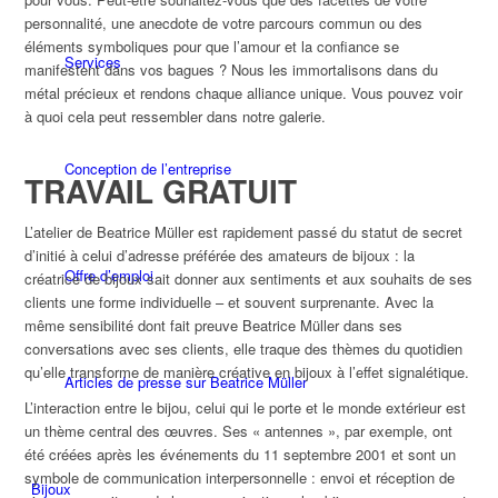
personnalité, une anecdote de votre parcours commun ou des
éléments symboliques pour que l’amour et la confiance se
Services
manifestent dans vos bagues ? Nous les immortalisons dans du
métal précieux et rendons chaque alliance unique. Vous pouvez voir
à quoi cela peut ressembler dans notre galerie.
Conception de l’entreprise
TRAVAIL GRATUIT
L’atelier de Beatrice Müller est rapidement passé du statut de secret
d’initié à celui d’adresse préférée des amateurs de bijoux : la
Offre d’emploi
créatrice de bijoux sait donner aux sentiments et aux souhaits de ses
clients une forme individuelle – et souvent surprenante. Avec la
même sensibilité dont fait preuve Beatrice Müller dans ses
conversations avec ses clients, elle traque des thèmes du quotidien
qu’elle transforme de manière créative en bijoux à l’effet signalétique.
Articles de presse sur Beatrice Müller
L’interaction entre le bijou, celui qui le porte et le monde extérieur est
un thème central des œuvres. Ses « antennes », par exemple, ont
été créées après les événements du 11 septembre 2001 et sont un
symbole de communication interpersonnelle : envoi et réception de
Bijoux