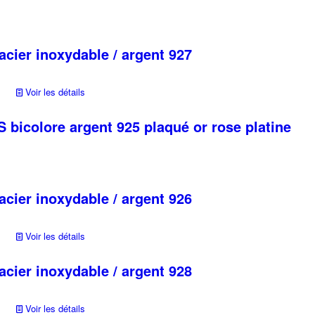
riations.
Ce
es
produit
ptions
a
cier inoxydable / argent 927
euvent
plusieurs
re
variations.
hoisies
Voir les détails
Les
ur
options
peuvent
 bicolore argent 925 plaqué or rose platine
age
être
u
choisies
roduit
sur
la
cier inoxydable / argent 926
page
du
produit
Voir les détails
cier inoxydable / argent 928
Voir les détails