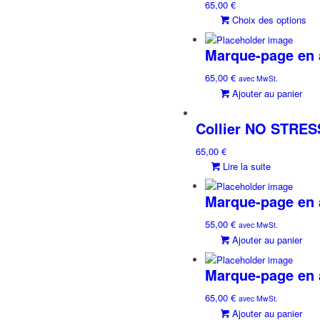
65,00
€
va
Choix des options
L
o
Marque-page en a
p
êt
65,00
€
avec MwSt.
c
Ajouter au panier
s
la
Collier NO STRESS
p
d
65,00
€
p
Lire la suite
Marque-page en a
55,00
€
avec MwSt.
Ajouter au panier
Marque-page en a
65,00
€
avec MwSt.
Ajouter au panier