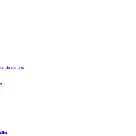
eil de dictons
es
üller