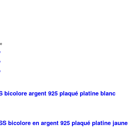
ge
e
e
e
 bicolore argent 925 plaqué platine blanc
e
roduit
S bicolore en argent 925 plaqué platine jaune
lusieurs