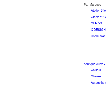
Par Marques
Atelier Bi
Glanz et Gl
CUNZ-X
X-DESIGN
Hochkarat
boutique cunz-x
Colliers
Charms
Autocollan