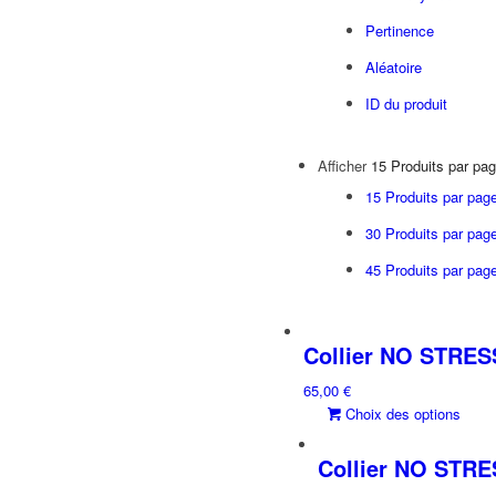
Pertinence
Aléatoire
ID du produit
Afficher
15 Produits par pa
15 Produits par pag
30 Produits par pag
45 Produits par pag
Collier NO STRESS
65,00
€
C
Choix des options
p
a
Collier NO STRES
p