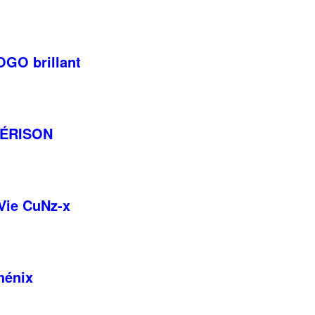
OGO brillant
UÉRISON
 Vie CuNz-x
Ce
produit
a
hénix
plusieurs
variations.
Ce