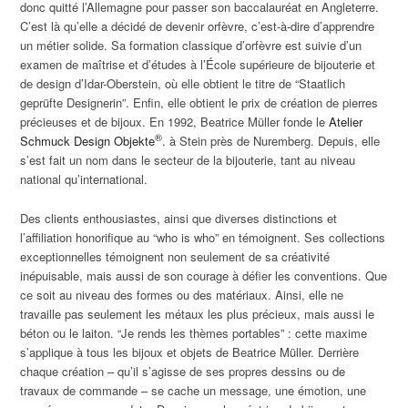
donc quitté l’Allemagne pour passer son baccalauréat en Angleterre.
C’est là qu’elle a décidé de devenir orfèvre, c’est-à-dire d’apprendre
un métier solide. Sa formation classique d’orfèvre est suivie d’un
examen de maîtrise et d’études à l’École supérieure de bijouterie et
de design d’Idar-Oberstein, où elle obtient le titre de “Staatlich
geprüfte Designerin”. Enfin, elle obtient le prix de création de pierres
précieuses et de bijoux. En 1992, Beatrice Müller fonde le
Atelier
®
Schmuck Design Objekte
.
à Stein près de Nuremberg. Depuis, elle
s’est fait un nom dans le secteur de la bijouterie, tant au niveau
national qu’international.
Des clients enthousiastes, ainsi que diverses distinctions et
l’affiliation honorifique au “who is who” en témoignent. Ses collections
exceptionnelles témoignent non seulement de sa créativité
inépuisable, mais aussi de son courage à défier les conventions. Que
ce soit au niveau des formes ou des matériaux. Ainsi, elle ne
travaille pas seulement les métaux les plus précieux, mais aussi le
béton ou le laiton. “Je rends les thèmes portables” : cette maxime
s’applique à tous les bijoux et objets de Beatrice Müller. Derrière
chaque création – qu’il s’agisse de ses propres dessins ou de
travaux de commande – se cache un message, une émotion, une