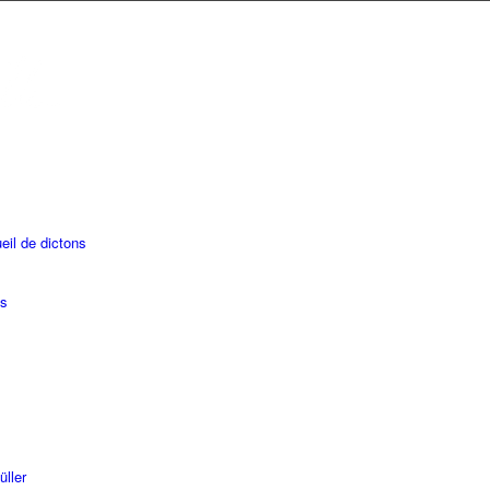
eil de dictons
es
üller