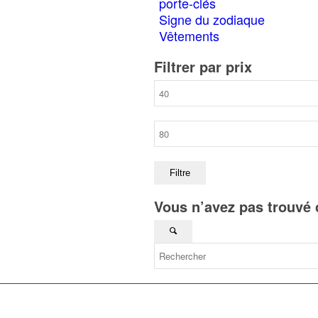
porte-clés
Signe du zodiaque
Vêtements
Filtrer par prix
Prix
min
Prix
max
Filtre
Vous n’avez pas trouvé 