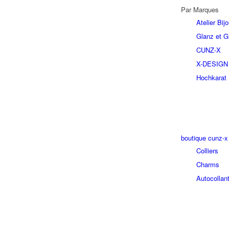
Par Marques
Atelier Bi
Glanz et Gl
CUNZ-X
X-DESIGN
Hochkarat
boutique cunz-x
Colliers
Charms
Autocollan