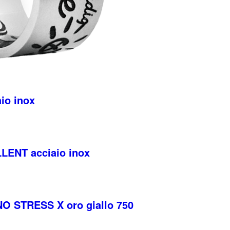
io inox
LENT acciaio inox
O STRESS X oro giallo 750