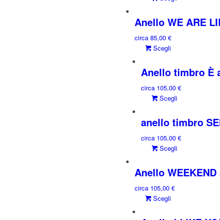
prodotto
ha
Anello WE ARE LI
più
circa
85,00
€
varianti.
Questo
Scegli
Le
prodotto
opzioni
ha
Anello timbro È
possono
più
essere
circa
105,00
€
varianti.
scelte
Questo
Scegli
Le
nella
prodotto
opzioni
pagina
ha
anello timbro SE
possono
del
più
essere
prodotto
circa
105,00
€
varianti.
scelte
Questo
Scegli
Le
nella
prodotto
opzioni
pagina
ha
Anello WEEKEND a
possono
del
più
essere
prodotto
circa
105,00
€
varianti.
scelte
Questo
Scegli
Le
nella
prodotto
opzioni
pagina
ha
possono