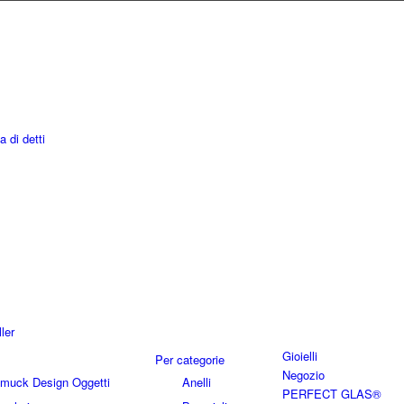
a di detti
ler
Gioielli
Per categorie
Negozio
hmuck Design Oggetti
Anelli
PERFECT GLAS®