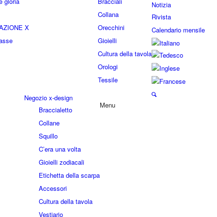
 gloria
Bracciali
Notizia
Collana
Rivista
AZIONE X
Orecchini
Calendario mensile
lasse
Gioielli
Cultura della tavola
Orologi
Tessile
Negozio x-design
Menu
Braccialetto
Collane
Squillo
C’era una volta
Gioielli zodiacali
Etichetta della scarpa
Accessori
Cultura della tavola
Vestiario