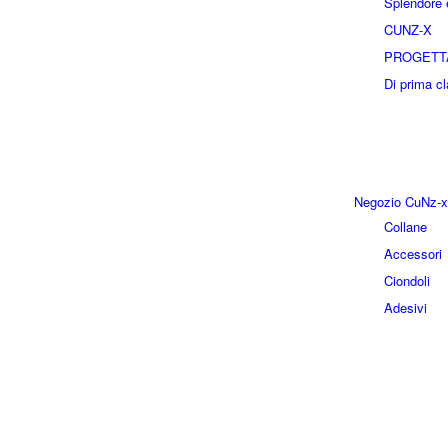
Splendore e
CUNZ-X
PROGETT
Di prima c
Negozio CuNz-x
Collane
Accessori
Ciondoli
Adesivi