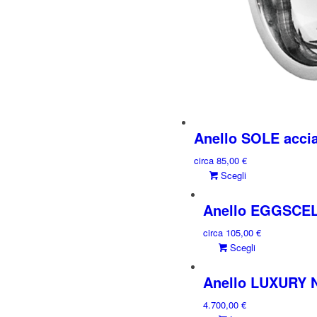
Anello SOLE accia
circa
85,00
€
Questo
Scegli
prodotto
ha
Anello EGGSCEL
più
circa
105,00
€
varianti.
Questo
Scegli
Le
prodotto
opzioni
ha
Anello LUXURY N
possono
più
essere
4.700,00
€
varianti.
scelte