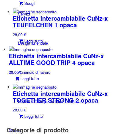
Questo
Scegli
opzioni
prodotto
possono
Servizi
ha
essere
Etichetta intercambiabile CuNz-x
più
scelte
TEUFELCHEN 1 opaca
varianti.
nella
28,00
€
Le
pagina
Leggi tutto
opzioni
del
Design aziendale
possono
prodotto
essere
Etichetta intercambiabile CuNz-x
scelte
ALLTIME GOOD TRIP 4 opaca
nella
28,00
Annuncio di lavoro
€
pagina
Leggi tutto
del
prodotto
Etichetta intercambiabile CuNz-x
TOGETHER STRONG 2 opaca
Notizie di stampa su Beatrice Müller
28,00
€
Leggi tutto
Categorie di prodotto
Gioielli