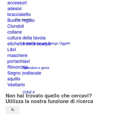
accessori
adesivi
braccialetto
Buono regalo
Per marchi
Ciondoli
collane
cultura della tavola
etichetta della scarpa
Atelier Schmuck Design Oggetti
Libri
maschere
portachiavi
Rimorchio
Splendore e gloria
Segno zodiacale
squillo
Vestiario
CUNZ-X
Non hai trovato quello che cercavi?
Utilizza la nostra funzione di ricerca