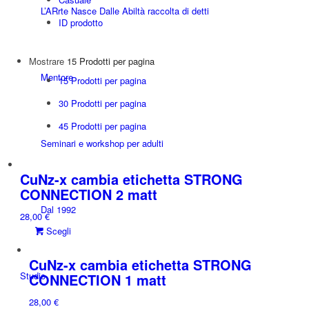
L’ARrte Nasce Dalle Abiltà raccolta di detti
ID prodotto
Mostrare
15 Prodotti per pagina
Mentore
15 Prodotti per pagina
30 Prodotti per pagina
45 Prodotti per pagina
Seminari e workshop per adulti
CuNz-x cambia etichetta STRONG
CONNECTION 2 matt
Dal 1992
28,00
€
Questo
Scegli
prodotto
ha
CuNz-x cambia etichetta STRONG
più
Studio
CONNECTION 1 matt
varianti.
28,00
€
Le