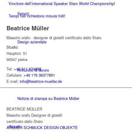
Vincitore dell’International Speaker Slam World Championship!
Servizi
Tempi folli richiedono misure folli!
Beatrice Müller
Maestro orafo · designer di gioielli certificato dallo Stato
Design aziendale
Studio:
Hauptstr. 51
90547 pietra
Tel:
+49 911 674958
Annuncio di lavoro
Cellulare:
+49 176 36377851
E-mail:
info@beatrice-mueller.de
Notizie di stampa su Beatrice Müller
BEATRICE MÜLLER
Maestro orafo Designer di gioielli
certificato dallo Stato
Gioielli
ATELIER SCHMUCK DESIGN OBJEKTE