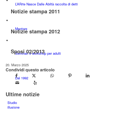
L’ARrte Nasce Dalle Abiltà raccolta di detti
Notizie stampa 2011
Mentore
Notizie stampa 2012
Sposi 02/2013
Seminari e workshop per adulti
20. Marzo 2025
Condividi questo articolo
Dal 1992
Ultime notizie
Studio
illusione