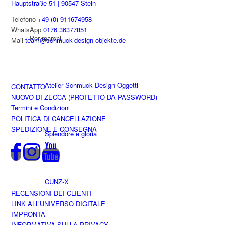
Hauptstraße 51 | 90547 Stein
Telefono
+49 (0) 911674958
WhatsApp
0176 36377851
Per marchi
Mail
team@schmuck-design-objekte.de
Atelier Schmuck Design Oggetti
CONTATTO
NUOVO DI ZECCA (PROTETTO DA PASSWORD)
Termini e Condizioni
POLITICA DI CANCELLAZIONE
SPEDIZIONE E CONSEGNA
Splendore e gloria
CUNZ-X
RECENSIONI DEI CLIENTI
LINK ALL’UNIVERSO DIGITALE
IMPRONTA
INFORMATIVA SULLA PRIVACY