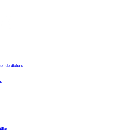
eil de dictons
es
üller