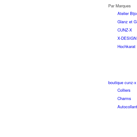
Par Marques
Atelier Bi
Glanz et Gl
CUNZ-X
X-DESIGN
Hochkarat
boutique cunz-x
Colliers
Charms
Autocollan