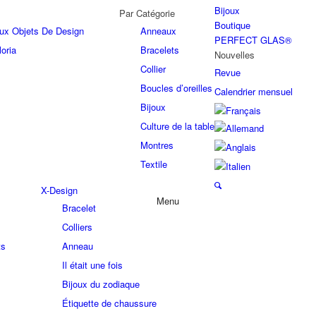
Bijoux
Par Catégorie
Boutique
joux Objets De Design
Anneaux
PERFECT GLAS®
oria
Bracelets
Nouvelles
Collier
Revue
Boucles d’oreilles
Calendrier mensuel
Bijoux
Culture de la table
Montres
Textile
X-Design
Menu
Bracelet
Colliers
ts
Anneau
Il était une fois
Bijoux du zodiaque
Étiquette de chaussure