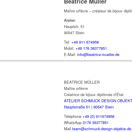
Béatrice Müller
Maître orfèvre – créateur de bijoux dipl
Atelier:
Hauptstr. 51
90547 Stein
Tel:
+49 911 674958
Mobil:
+49 176 36377851
E-Mail:
info@beatrice-mueller.de
BEATRICE MÜLLER
Maître orfèvre
Créatrice de bijoux diplômée d’État
ATELIER SCHMUCK DESIGN OBJEK
Hauptstraße 51 | 90547 Stein
Téléphone
+49 (0) 911674958
WhatsApp
0176 36377851
Mail
team@schmuck-design-objekte.de