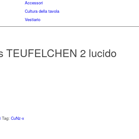
Accessori
Cultura della tavola
Vestiario
s TEUFELCHEN 2 lucido
i
Tag:
CuNz-x