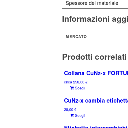
Spessore del materiale
Informazioni agg
MERCATO
Prodotti correlati
Collana CuNz-x FORT
circa
258,00
€
Questo
Scegli
prodotto
CuNz-x cambia etiche
ha
più
28,00
€
varianti.
Questo
Scegli
Le
prodotto
opzioni
Etichetta intercambiab
ha