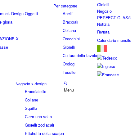
Gioielli
Per categorie
Negozio
hmuck Design Oggetti
Anelli
PERFECT GLAS®
 gloria
Bracciali
Notizia
Collana
Rivista
AZIONE X
Orecchini
Calendario mensile
lasse
Gioielli
Cultura della tavola
Orologi
Tessile
Negozio x-design
Menu
Braccialetto
Collane
Squillo
C’era una volta
Gioielli zodiacali
Etichetta della scarpa