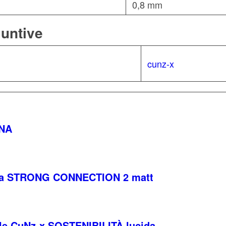
0,8 mm
iuntive
cunz-x
UNA
tta STRONG CONNECTION 2 matt
ile CuNz-x SOSTENIBILITÀ lucida