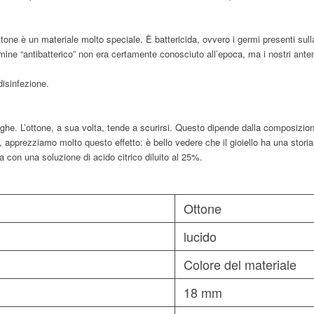
’ottone è un materiale molto speciale. È battericida, ovvero i germi presenti su
ermine “antibatterico” non era certamente conosciuto all’epoca, ma i nostri anten
 disinfezione.
ghe. L’ottone, a sua volta, tende a scurirsi. Questo dipende dalla composizion
 apprezziamo molto questo effetto: è bello vedere che il gioiello ha una storia
a con una soluzione di acido citrico diluito al 25%.
Ottone
lucido
Colore del materiale
18 mm