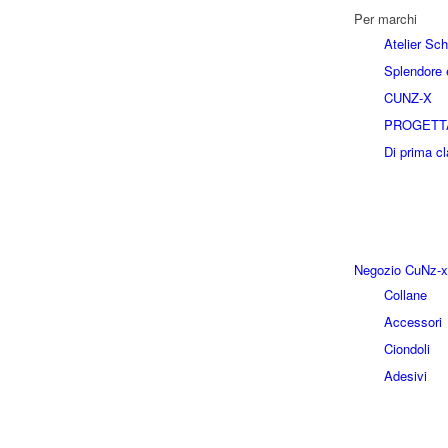
Per marchi
Atelier Sc
Splendore e
CUNZ-X
PROGETT
Di prima c
Negozio CuNz-x
Collane
Accessori
Ciondoli
Adesivi