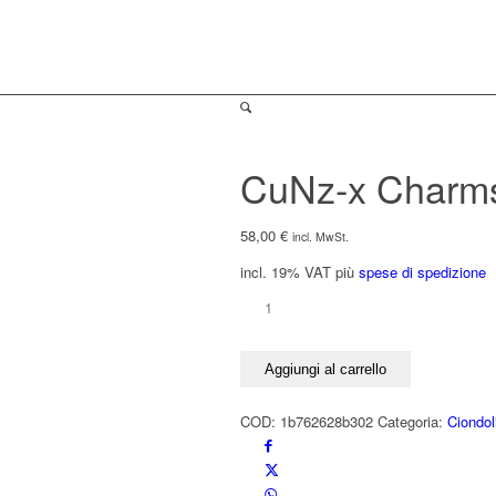
CuNz-x Charm
58,00
€
incl. MwSt.
incl. 19% VAT
più
spese di spedizione
CuNz-
x
Charms
Aggiungi al carrello
TEUFELCHEN
2
COD:
1b762628b302
Categoria:
Ciondol
lucido
quantità