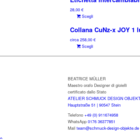
possono
più
essere
28,00
€
varianti.
scelte
Questo
Scegli
Le
nella
prodotto
opzioni
Collana CuNz-x JOY 1 l
pagina
ha
possono
del
più
essere
circa
258,00
€
prodotto
varianti.
scelte
Questo
Scegli
Le
nella
prodotto
opzioni
pagina
ha
possono
del
più
essere
prodotto
varianti.
scelte
Le
BEATRICE MÜLLER
nella
opzioni
Maestro orafo Designer di gioielli
pagina
possono
certificato dallo Stato
del
essere
ATELIER SCHMUCK DESIGN OBJEK
prodotto
scelte
Hauptstraße 51 | 90547 Stein
nella
Telefono
+49 (0) 911674958
pagina
WhatsApp
0176 36377851
del
Mail
team@schmuck-design-objekte.de
prodotto