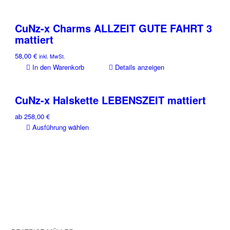
CuNz-x Charms ALLZEIT GUTE FAHRT 3
mattiert
58,00
€
inkl. MwSt.
In den Warenkorb
Details anzeigen
CuNz-x Halskette LEBENSZEIT mattiert
ab
258,00
€
Dieses
Ausführung wählen
Produkt
weist
mehrere
Varianten
auf.
Die
Optionen
können
auf