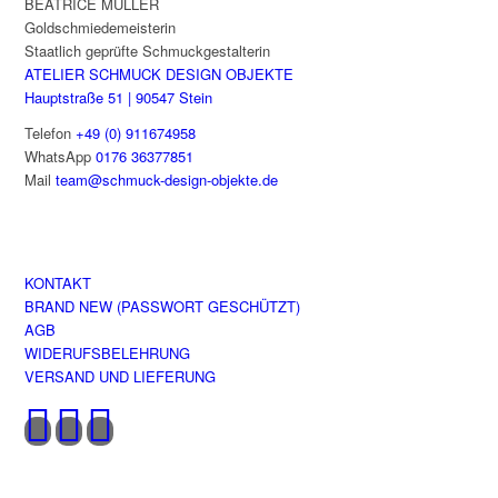
BEATRICE MÜLLER
der
Goldschmiedemeisterin
Produktseite
Staatlich geprüfte Schmuckgestalterin
gewählt
ATELIER SCHMUCK DESIGN OBJEKTE
werden
Hauptstraße 51 | 90547 Stein
Telefon
+49 (0) 911674958
WhatsApp
0176 36377851
Mail
team@schmuck-design-objekte.de
KONTAKT
BRAND NEW (PASSWORT GESCHÜTZT)
AGB
WIDERUFSBELEHRUNG
VERSAND UND LIEFERUNG