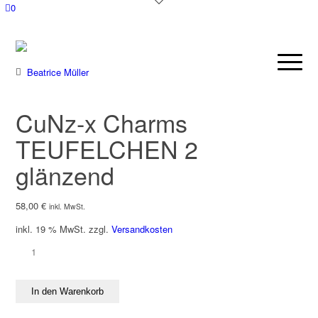
0
CuNz-x Charms
TEUFELCHEN 2
glänzend
58,00
€
inkl. MwSt.
inkl. 19 % MwSt.
zzgl.
Versandkosten
CuNz-
x
Charms
In den Warenkorb
TEUFELCHEN
2