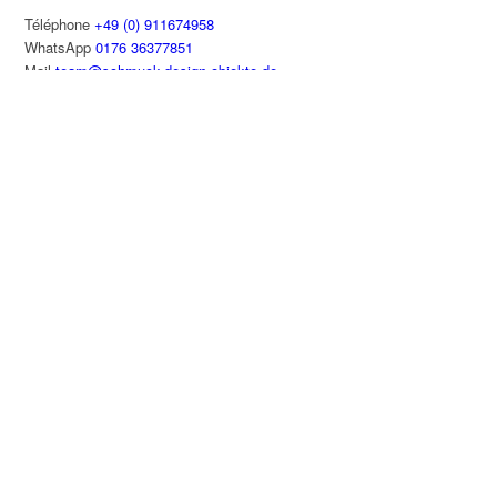
Téléphone
+49 (0) 911674958
WhatsApp
0176 36377851
Mail
team@schmuck-design-objekte.de
CONTACT
TOUT NEUF (PROTÉGÉ PAR MOT DE PASSE)
Termes et conditions
POLITIQUE D’ANNULATION
EXPÉDITION ET LIVRAISON
AVIS DES CLIENTS
LIENS VERS L’UNIVERS NUMÉRIQUE
IMPRESSUM
DÉCLARATION DE CONFIDENTIALITÉ