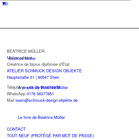
0
BEATRICE MÜLLER
Maître orfèvre
Beatrice Müller
Créatrice de bijoux diplômée d’État
ATELIER SCHMUCK DESIGN OBJEKTE
Hauptstraße 51 | 90547 Stein
Téléphone
+49 (0) 911674958
À propos de Beatrice Müller
WhatsApp
0176 36377851
Mail
team@schmuck-design-objekte.de
Le livre de Beatrice Müller
CONTACT
TOUT NEUF (PROTÉGÉ PAR MOT DE PASSE)