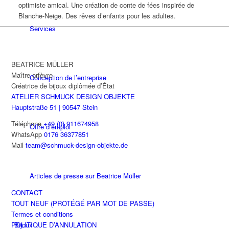
optimiste amical. Une création de conte de fées inspirée de
Blanche-Neige. Des rêves d’enfants pour les adultes.
Services
BEATRICE MÜLLER
Maître orfèvre
Conception de l’entreprise
Créatrice de bijoux diplômée d’État
ATELIER SCHMUCK DESIGN OBJEKTE
Hauptstraße 51 | 90547 Stein
Téléphone
+49 (0) 911674958
Offre d’emploi
WhatsApp
0176 36377851
Mail
team@schmuck-design-objekte.de
Articles de presse sur Beatrice Müller
CONTACT
TOUT NEUF (PROTÉGÉ PAR MOT DE PASSE)
Termes et conditions
POLITIQUE D’ANNULATION
Bijoux