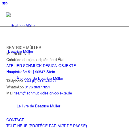
0
BEATRICE MÜLLER
Beatrice Müller
Maître orfèvre
Créatrice de bijoux diplômée d’État
ATELIER SCHMUCK DESIGN OBJEKTE
Hauptstraße 51 | 90547 Stein
À propos de Beatrice Müller
Téléphone
+49 (0) 911674958
WhatsApp
0176 36377851
Mail
team@schmuck-design-objekte.de
Le livre de Beatrice Müller
CONTACT
TOUT NEUF (PROTÉGÉ PAR MOT DE PASSE)