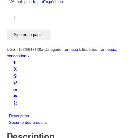
TVA incl.
plus
frais d'expédition
quantité
de
Bague
Ajouter au panier
AUCUN
DROIT
UGS :
f576f643128a
Catégorie :
anneau
Étiquettes :
anneaux
,
À
conception x
L'ÉTERNITÉ
en
acier
inoxydable
Description
Sécurité des produits
Description