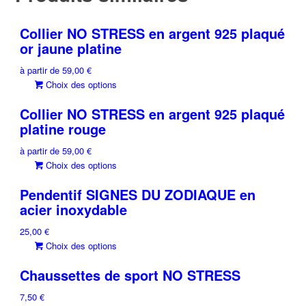
Collier NO STRESS en argent 925 plaqué
or jaune platine
à partir de
59,00
€
Ce
Choix des options
produit
Collier NO STRESS en argent 925 plaqué
a
platine rouge
plusieurs
variations.
à partir de
59,00
€
Les
Ce
Choix des options
options
produit
peuvent
Pendentif SIGNES DU ZODIAQUE en
a
être
acier inoxydable
plusieurs
choisies
variations.
sur
25,00
€
Les
la
Ce
Choix des options
options
page
produit
peuvent
du
Chaussettes de sport NO STRESS
a
être
produit
plusieurs
choisies
7,50
€
variations.