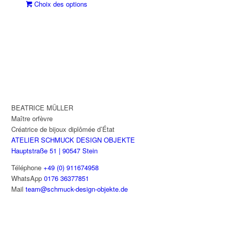
sur
Ce
Choix des options
Les
la
produit
options
page
a
peuvent
du
plusieurs
être
produit
variations.
choisies
Les
sur
options
la
peuvent
page
être
du
choisies
produit
BEATRICE MÜLLER
sur
Maître orfèvre
la
Créatrice de bijoux diplômée d’État
page
ATELIER SCHMUCK DESIGN OBJEKTE
du
Hauptstraße 51 | 90547 Stein
produit
Téléphone
+49 (0) 911674958
WhatsApp
0176 36377851
Mail
team@schmuck-design-objekte.de