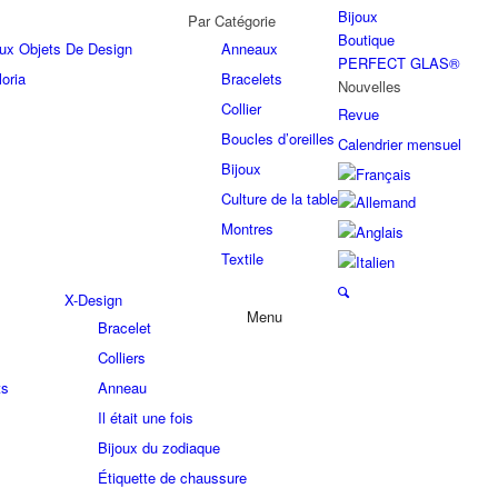
Bijoux
Par Catégorie
Boutique
joux Objets De Design
Anneaux
PERFECT GLAS®
oria
Bracelets
Nouvelles
Collier
Revue
Boucles d’oreilles
Calendrier mensuel
Bijoux
Culture de la table
Montres
Textile
X-Design
Menu
Bracelet
Colliers
ts
Anneau
Il était une fois
Bijoux du zodiaque
Étiquette de chaussure