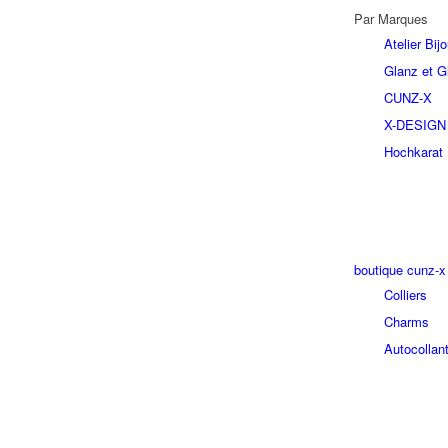
Par Marques
Atelier Bi
Glanz et Gl
CUNZ-X
X-DESIGN
Hochkarat
boutique cunz-x
Colliers
Charms
Autocollan