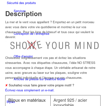
Sécurité des produits
Description
Services
La mer et le vent vous appellent ? Emportez-en un petit morceau
avec vous dans votre vie quotidienne et montrez-le sur vos
chaussures. Pour les fans de kitesurf et tous ceux qui veulent le
Conception de l’entreprise
devenir.
Offre d’emploi
Choisissez soigneusement vos pas et évitez les situations
stressantes. Avec nos étiquettes chaussures, l’idée NO STRESS
vous accompagne à chaque étape. Un véritable artisanat de notre
usine, avec gravure au laser sur les plaques, souligne votre
personnalité individuelle et l’évoque sur vos chaussures.
Articles de presse sur Beatrice Müller
✘
Souhaitez-vous faire graver votre propre motif ?
Écrivez-nous simplement un e-mail.
Bijoux en matériaux
Argent 925 / acier
Bijoux
inoxydable