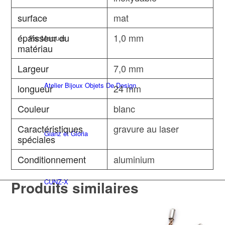
surface
mat
épaisseur du
1,0 mm
Par Marques
matériau
Largeur
7,0 mm
Atelier Bijoux Objets De Design
longueur
24 mm
Couleur
blanc
Caractéristiques
gravure au laser
Glanz et Gloria
spéciales
Conditionnement
aluminium
CUNZ-X
Produits similaires