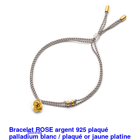
produit
a
Collier
plusieurs
variations.
Les
options
Boucles d’oreilles
peuvent
être
choisies
sur
la
Bijoux
page
du
produit
Culture de la table
Bracelet ROSE argent 925 plaqué
Montres
palladium blanc / plaqué or jaune platine