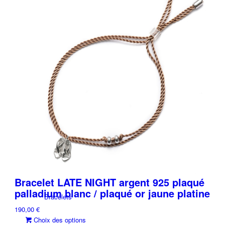
X-DESIGN
Hochkarat
Par Catégorie
Anneaux
Bracelet LATE NIGHT argent 925 plaqué
palladium blanc / plaqué or jaune platine
Bracelets
190,00
€
Ce
Choix des options