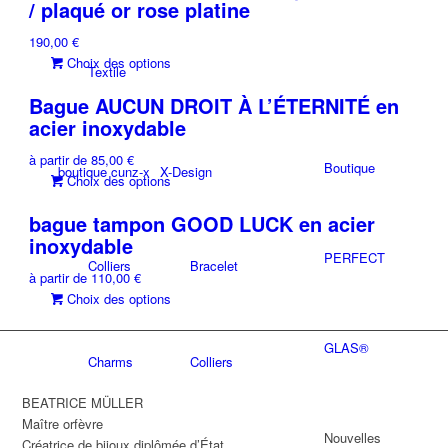
/ plaqué or rose platine
190,00
€
Ce
Choix des options
Textile
produit
Bague AUCUN DROIT À L’ÉTERNITÉ en
a
acier inoxydable
plusieurs
variations.
à partir de
85,00
€
Les
Boutique
boutique cunz-x
X-Design
Ce
Choix des options
options
produit
peuvent
bague tampon GOOD LUCK en acier
a
être
inoxydable
plusieurs
choisies
PERFECT
variations.
Colliers
Bracelet
sur
à partir de
110,00
€
Les
la
Ce
Choix des options
options
page
produit
peuvent
du
a
être
GLAS®
produit
plusieurs
Charms
Colliers
choisies
variations.
sur
Les
BEATRICE MÜLLER
la
options
Maître orfèvre
page
Nouvelles
peuvent
Créatrice de bijoux diplômée d’État