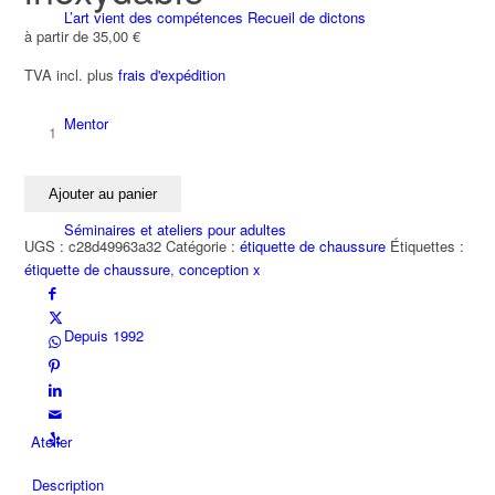
L’art vient des compétences Recueil de dictons
à partir de
35,00
€
TVA incl.
plus
frais d'expédition
Mentor
quantité
de
étiquette
Ajouter au panier
de
chaussure
Séminaires et ateliers pour adultes
UGS :
c28d49963a32
Catégorie :
étiquette de chaussure
Étiquettes :
KITE
étiquette de chaussure
,
conception x
argent
925
/
Depuis 1992
acier
inoxydable
Atelier
Description