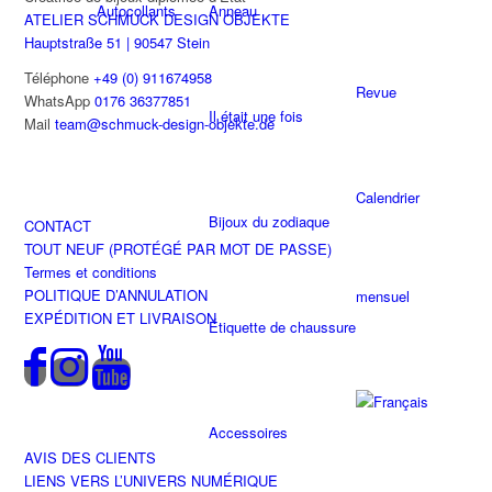
du
Autocollants
Anneau
être
ATELIER SCHMUCK DESIGN OBJEKTE
produit
choisies
Hauptstraße 51 | 90547 Stein
sur
Téléphone
+49 (0) 911674958
la
Revue
WhatsApp
0176 36377851
page
Il était une fois
Mail
team@schmuck-design-objekte.de
du
produit
Calendrier
Bijoux du zodiaque
CONTACT
TOUT NEUF (PROTÉGÉ PAR MOT DE PASSE)
Termes et conditions
POLITIQUE D’ANNULATION
mensuel
EXPÉDITION ET LIVRAISON
Étiquette de chaussure
Accessoires
AVIS DES CLIENTS
LIENS VERS L’UNIVERS NUMÉRIQUE