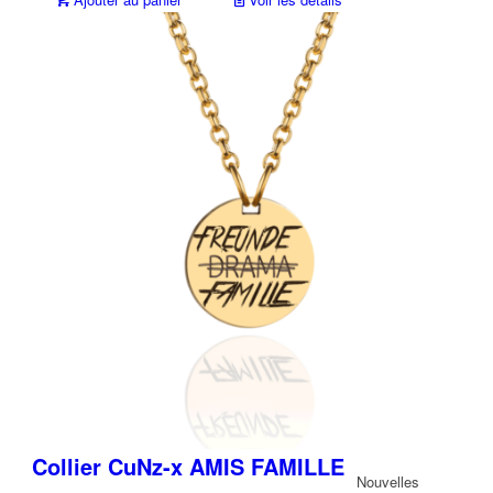
Textile
Boutique
boutique cunz-x
X-Design
PERFECT
Colliers
Bracelet
GLAS®
Charms
Colliers
Collier CuNz-x AMIS FAMILLE
Nouvelles