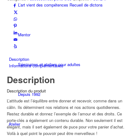
L’art vient des compétences Recueil de dictons
DURABILITÉ
mat
Mentor
Description
Séminaires et ateliers pour adultes
Informations complémentaires
Description
Description du produit
Depuis 1992
L’attitude est l’équilibre entre donner et recevoir, comme dans un
câlin. Ils déterminent nos relations et nos actions quotidiennes.
Restez durable et donnez l’exemple de l’amour et des droits. Ce
porte-clés a également un contenu durable. Non seulement il est
Atelier
élégant, mais il sert également de puce pour votre panier d’achat.
Voilà à quel point le pouvoir peut être merveilleux !