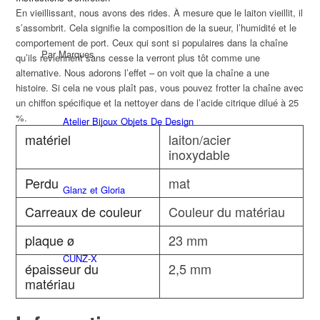
En vieillissant, nous avons des rides. À mesure que le laiton vieillit, il
s’assombrit. Cela signifie la composition de la sueur, l’humidité et le
comportement de port. Ceux qui sont si populaires dans la chaîne
Par Marques
qu’ils reviennent sans cesse la verront plus tôt comme une
alternative. Nous adorons l’effet – on voit que la chaîne a une
histoire. Si cela ne vous plaît pas, vous pouvez frotter la chaîne avec
un chiffon spécifique et la nettoyer dans de l’acide citrique dilué à 25
%.
Atelier Bijoux Objets De Design
matériel
laiton/acier
inoxydable
Perdu
mat
Glanz et Gloria
Carreaux de couleur
Couleur du matériau
plaque ø
23 mm
CUNZ-X
épaisseur du
2,5 mm
matériau