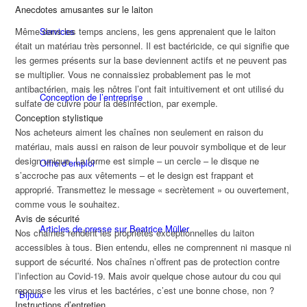
Anecdotes amusantes sur le laiton
Services
Même dans les temps anciens, les gens apprenaient que le laiton
était un matériau très personnel. Il est bactéricide, ce qui signifie que
les germes présents sur la base deviennent actifs et ne peuvent pas
se multiplier. Vous ne connaissiez probablement pas le mot
antibactérien, mais les nôtres l’ont fait intuitivement et ont utilisé du
Conception de l’entreprise
sulfate de cuivre pour la désinfection, par exemple.
Conception stylistique
Nos acheteurs aiment les chaînes non seulement en raison du
matériau, mais aussi en raison de leur pouvoir symbolique et de leur
design unique. La forme est simple – un cercle – le disque ne
Offre d’emploi
s’accroche pas aux vêtements – et le design est frappant et
approprié. Transmettez le message « secrètement » ou ouvertement,
comme vous le souhaitez.
Avis de sécurité
Articles de presse sur Beatrice Müller
Nos chaînes rendent les propriétés exceptionnelles du laiton
accessibles à tous. Bien entendu, elles ne comprennent ni masque ni
support de sécurité. Nos chaînes n’offrent pas de protection contre
l’infection au Covid-19. Mais avoir quelque chose autour du cou qui
repousse les virus et les bactéries, c’est une bonne chose, non ?
Bijoux
Instructions d’entretien