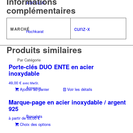
Informations
X-DESIGN
complémentaires
cunz-x
MARCHÉ
Hochkarat
Produits similaires
Par Catégorie
Porte-clés DUO ENTE en acier
inoxydable
49,00
€
avec MwSt.
Anneaux
Ajouter au panier
Voir les détails
Marque-page en acier inoxydable / argent
925
Bracelets
à partir de
55,00
€
Ce
Choix des options
produit