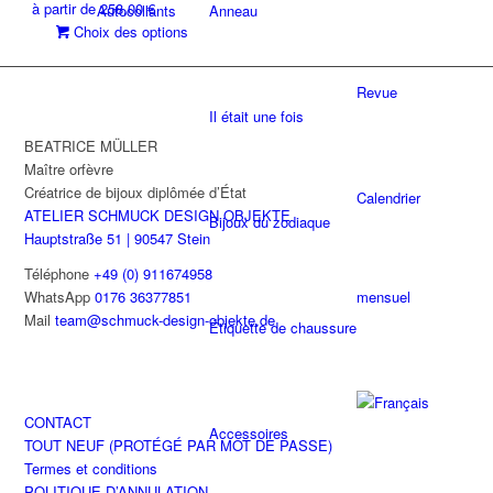
à partir de
258,00
€
Autocollants
Anneau
Ce
Choix des options
produit
a
Revue
plusieurs
Il était une fois
variations.
Les
BEATRICE MÜLLER
options
Maître orfèvre
peuvent
Créatrice de bijoux diplômée d’État
Calendrier
être
ATELIER SCHMUCK DESIGN OBJEKTE
Bijoux du zodiaque
choisies
Hauptstraße 51 | 90547 Stein
sur
Téléphone
+49 (0) 911674958
la
WhatsApp
0176 36377851
mensuel
page
Mail
team@schmuck-design-objekte.de
Étiquette de chaussure
du
produit
CONTACT
Accessoires
TOUT NEUF (PROTÉGÉ PAR MOT DE PASSE)
Termes et conditions
POLITIQUE D’ANNULATION