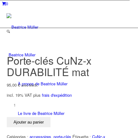
0
Beatrice Müller
Porte-clés CuNz-x
DURABILITÉ mat
À propos de Beatrice Müller
95,00
€
avec MwSt.
incl. 19% VAT
plus
frais d'expédition
quantité
de
Le livre de Beatrice Müller
Porte-
Ajouter au panier
clés
CuNz-
Catégories :
accessoires
,
porte-clés
Étiquette :
CuNz-x
x