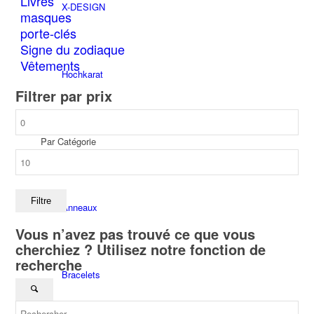
Livres
X-DESIGN
masques
porte-clés
Signe du zodiaque
Vêtements
Hochkarat
Filtrer par prix
Prix
min
Par Catégorie
Prix
max
Filtre
Anneaux
Vous n’avez pas trouvé ce que vous
cherchiez ? Utilisez notre fonction de
recherche
Bracelets