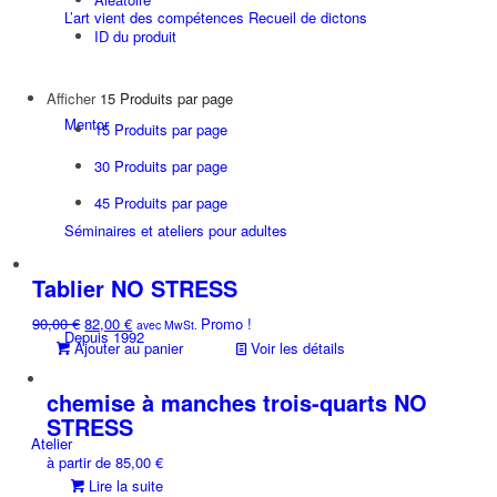
L’art vient des compétences Recueil de dictons
ID du produit
Afficher
15 Produits par page
Mentor
15 Produits par page
30 Produits par page
45 Produits par page
Séminaires et ateliers pour adultes
Tablier NO STRESS
Le
Le
90,00
€
82,00
€
Promo !
avec MwSt.
Depuis 1992
prix
prix
Ajouter au panier
Voir les détails
initial
actuel
était :
est :
chemise à manches trois-quarts NO
90,00 €.
82,00 €.
STRESS
Atelier
à partir de
85,00
€
Lire la suite