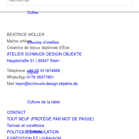
Collier
BEATRICE MÜLLER
Maître orfèvre
Boucles d’oreilles
Créatrice de bijoux diplômée d’État
ATELIER SCHMUCK DESIGN OBJEKTE
Hauptstraße 51 | 90547 Stein
Téléphone
+49 (0) 911674958
Bijoux
WhatsApp
0176 36377851
Mail
team@schmuck-design-objekte.de
Culture de la table
CONTACT
TOUT NEUF (PROTÉGÉ PAR MOT DE PASSE)
Termes et conditions
Montres
POLITIQUE D’ANNULATION
EXPÉDITION ET LIVRAISON