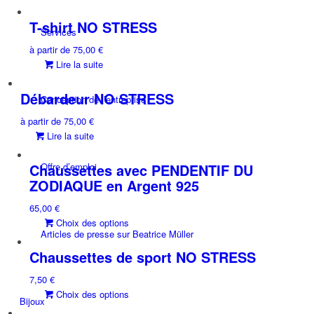
T-shirt NO STRESS
Services
à partir de
75,00
€
Lire la suite
Débardeur NO STRESS
Conception de l’entreprise
à partir de
75,00
€
Lire la suite
Chaussettes avec PENDENTIF DU
Offre d’emploi
ZODIAQUE en Argent 925
65,00
€
Ce
Choix des options
Articles de presse sur Beatrice Müller
produit
a
Chaussettes de sport NO STRESS
plusieurs
7,50
€
variations.
Ce
Choix des options
Les
Bijoux
produit
options