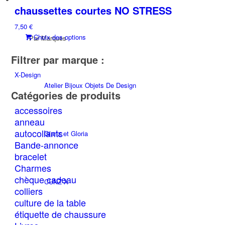
a
chaussettes courtes NO STRESS
peuvent
plusieurs
être
7,50
€
variations.
choisies
Ce
Choix des options
Par Marques
Les
sur
produit
options
la
Filtrer par marque :
a
peuvent
page
plusieurs
être
du
X-Design
variations.
choisies
produit
Atelier Bijoux Objets De Design
Les
sur
Catégories de produits
options
la
accessoires
peuvent
page
anneau
être
du
autocollants
choisies
produit
Glanz et Gloria
sur
Bande-annonce
la
bracelet
page
Charmes
du
chèque cadeau
CUNZ-X
produit
colliers
culture de la table
étiquette de chaussure