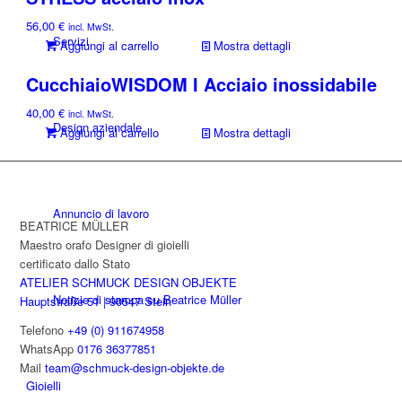
56,00
€
incl. MwSt.
Servizi
Aggiungi al carrello
Mostra dettagli
CucchiaioWISDOM I Acciaio inossidabile
40,00
€
incl. MwSt.
Design aziendale
Aggiungi al carrello
Mostra dettagli
Annuncio di lavoro
BEATRICE MÜLLER
Maestro orafo Designer di gioielli
certificato dallo Stato
ATELIER SCHMUCK DESIGN OBJEKTE
Notizie di stampa su Beatrice Müller
Hauptstraße 51 | 90547 Stein
Telefono
+49 (0) 911674958
WhatsApp
0176 36377851
Mail
team@schmuck-design-objekte.de
Gioielli