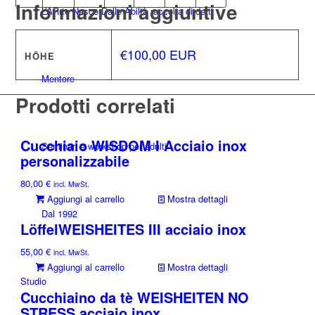
Informazioni aggiuntive
L’ARrte Nasce Dalle Abiltà raccolta di detti
€100,00 EUR
HÖHE
Mentore
Prodotti correlati
Cucchiaio WISDOM I Acciaio inox
Seminari e workshop per adulti
personalizzabile
80,00
€
incl. MwSt.
Aggiungi al carrello
Mostra dettagli
Dal 1992
LöffelWEISHEITES III acciaio inox
55,00
€
incl. MwSt.
Aggiungi al carrello
Mostra dettagli
Studio
Cucchiaino da tè WEISHEITEN NO
STRESS acciaio inox