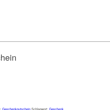
hein
e:
Geschenkgutschein
Schlagwort:
Geschenk