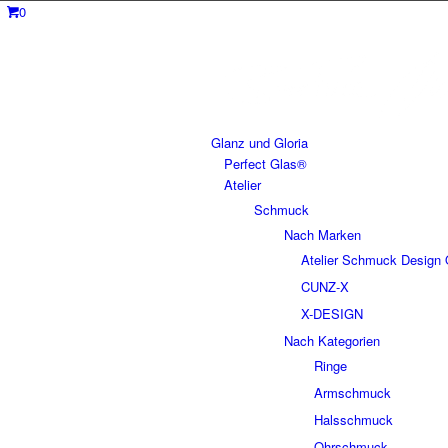
0
Glanz und Gloria
Perfect Glas®
Atelier
Schmuck
Nach Marken
Atelier Schmuck Design 
CUNZ-X
X-DESIGN
Nach Kategorien
Ringe
Armschmuck
Halsschmuck
Ohrschmuck