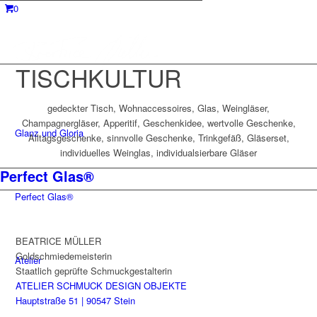
0
TISCHKULTUR
gedeckter Tisch, Wohnaccessoires, Glas, Weingläser,
Champagnergläser, Apperitif, Geschenkidee, wertvolle Geschenke,
Glanz und Gloria
Alltagsgeschenke, sinnvolle Geschenke, Trinkgefäß, Gläserset,
individuelles Weinglas, individualsierbare Gläser
Perfect Glas®
Perfect Glas®
BEATRICE MÜLLER
Goldschmiedemeisterin
Atelier
Staatlich geprüfte Schmuckgestalterin
ATELIER SCHMUCK DESIGN OBJEKTE
Hauptstraße 51 | 90547 Stein