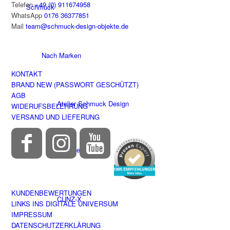
Telefon
+49 (0) 911674958
Schmuck
WhatsApp
0176 36377851
Mail
team@schmuck-design-objekte.de
Nach Marken
KONTAKT
BRAND NEW (PASSWORT GESCHÜTZT)
AGB
Atelier Schmuck Design
WIDERUFSBELEHRUNG
VERSAND UND LIEFERUNG
Objekte
KUNDENBEWERTUNGEN
CUNZ-X
LINKS INS DIGITALE UNIVERSUM
IMPRESSUM
DATENSCHUTZERKLÄRUNG