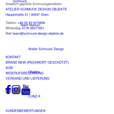
Schmuck
Staatlich geprüfte Schmuckgestalterin
ATELIER SCHMUCK DESIGN OBJEKTE
Hauptstraße 51 | 90547 Stein
Telefon
+49 (0) 911674958
Nach Marken
WhatsApp
0176 36377851
Mail
team@schmuck-design-objekte.de
Atelier Schmuck Design
KONTAKT
BRAND NEW (PASSWORT GESCHÜTZT)
AGB
Objekte
WIDERUFSBELEHRUNG
VERSAND UND LIEFERUNG
CUNZ-X
KUNDENBEWERTUNGEN