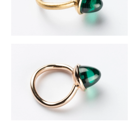
Leistungen
Firmendesign
Shop
CuNz-x