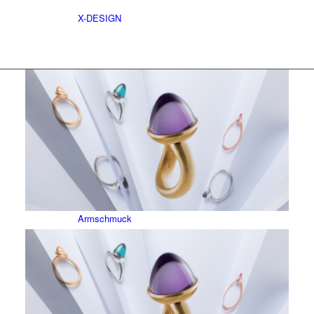
X-DESIGN
Nach Kategorien
Ringe
Armschmuck
Halsschmuck