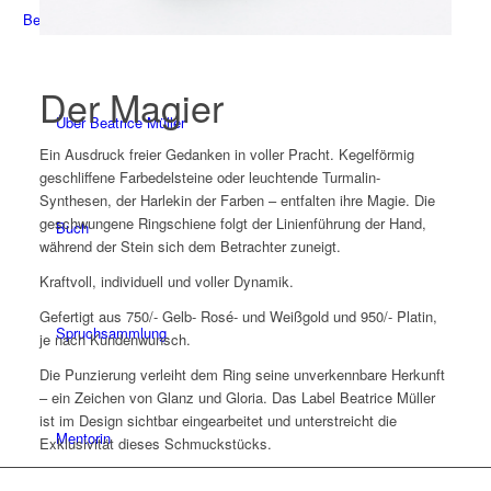
Beatrice Müller
Der Magier
Über Beatrice Müller
Ein Ausdruck freier Gedanken in voller Pracht. Kegelförmig
geschliffene Farbedelsteine oder leuchtende Turmalin-
Synthesen, der Harlekin der Farben – entfalten ihre Magie. Die
geschwungene Ringschiene folgt der Linienführung der Hand,
Buch
während der Stein sich dem Betrachter zuneigt.
Kraftvoll, individuell und voller Dynamik.
Gefertigt aus 750/- Gelb- Rosé- und Weißgold und 950/- Platin,
Spruchsammlung
je nach Kundenwunsch.
Die Punzierung verleiht dem Ring seine unverkennbare Herkunft
– ein Zeichen von Glanz und Gloria. Das Label Beatrice Müller
ist im Design sichtbar eingearbeitet und unterstreicht die
Mentorin
Exklusivität dieses Schmuckstücks.