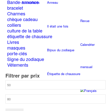
sur
Bande-annonce
Autocollants
Anneau
la
bracelet
page
Charmes
du
chèque cadeau
Revue
produit
colliers
Il était une fois
culture de la table
étiquette de chaussure
Livres
Calendrier
masques
Bijoux du zodiaque
porte-clés
Signe du zodiaque
Vêtements
mensuel
Étiquette de chaussure
Filtrer par prix
Prix
min
Prix
Accessoires
max