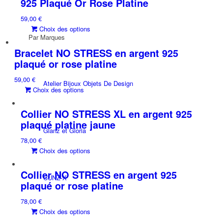
925 Plaqué Or Rose Platine
variations.
sur
59,00
€
Les
la
Ce
Choix des options
options
page
Par Marques
produit
peuvent
du
a
être
Bracelet NO STRESS en argent 925
produit
plusieurs
choisies
plaqué or rose platine
variations.
sur
59,00
€
Les
la
Atelier Bijoux Objets De Design
Ce
Choix des options
options
page
produit
peuvent
du
a
être
Collier NO STRESS XL en argent 925
produit
plusieurs
choisies
plaqué platine jaune
Glanz et Gloria
variations.
sur
78,00
€
Les
la
Ce
Choix des options
options
page
produit
peuvent
du
a
être
Collier NO STRESS en argent 925
produit
CUNZ-X
plusieurs
choisies
plaqué or rose platine
variations.
sur
78,00
€
Les
la
Ce
Choix des options
options
page