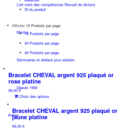
L’art vient des compétences Recueil de dictons
ID du produit
Afficher
15 Produits par page
Mentor
15 Produits par page
30 Produits par page
45 Produits par page
Séminaires et ateliers pour adultes
Bracelet CHEVAL argent 925 plaqué or
rose platine
Depuis 1992
59,00
€
Ce
Choix des options
produit
a
Bracelet CHEVAL argent 925 plaqué or
plusieurs
Atelier
jaune platine
variations.
59,00
€
Les