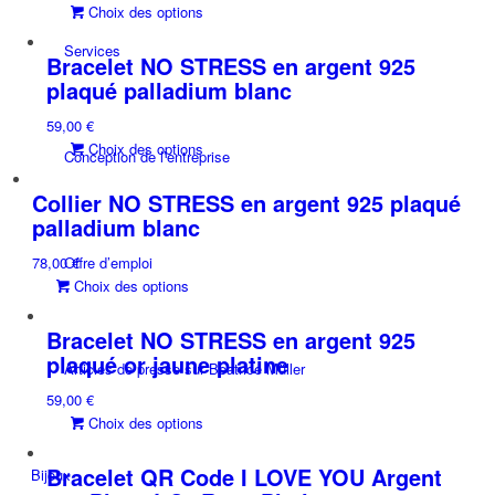
Ce
Choix des options
options
produit
peuvent
Services
a
être
Bracelet NO STRESS en argent 925
plusieurs
choisies
plaqué palladium blanc
variations.
sur
59,00
€
Les
la
Ce
Choix des options
options
page
Conception de l’entreprise
produit
peuvent
du
a
être
Collier NO STRESS en argent 925 plaqué
produit
plusieurs
choisies
palladium blanc
variations.
sur
78,00
Offre d’emploi
€
Les
la
Ce
Choix des options
options
page
produit
peuvent
du
a
être
Bracelet NO STRESS en argent 925
produit
plusieurs
choisies
plaqué or jaune platine
Articles de presse sur Beatrice Müller
variations.
sur
59,00
€
Les
la
Ce
Choix des options
options
page
produit
peuvent
du
a
être
Bracelet QR Code I LOVE YOU Argent
produit
Bijoux
plusieurs
choisies