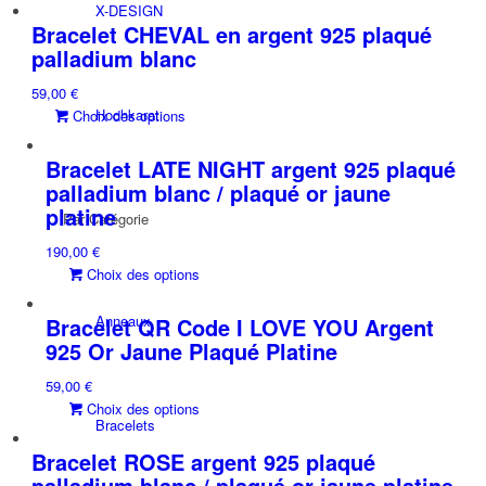
produit
peuvent
du
X-DESIGN
a
être
Bracelet CHEVAL en argent 925 plaqué
produit
plusieurs
choisies
palladium blanc
variations.
sur
59,00
€
Les
la
Hochkarat
Ce
Choix des options
options
page
produit
peuvent
du
a
être
Bracelet LATE NIGHT argent 925 plaqué
produit
plusieurs
choisies
palladium blanc / plaqué or jaune
variations.
sur
platine
Par Catégorie
Les
la
190,00
€
options
page
Ce
Choix des options
peuvent
du
produit
être
produit
a
choisies
Anneaux
Bracelet QR Code I LOVE YOU Argent
plusieurs
sur
925 Or Jaune Plaqué Platine
variations.
la
59,00
€
Les
page
Ce
Choix des options
options
du
Bracelets
produit
peuvent
produit
a
être
Bracelet ROSE argent 925 plaqué
plusieurs
choisies
palladium blanc / plaqué or jaune platine