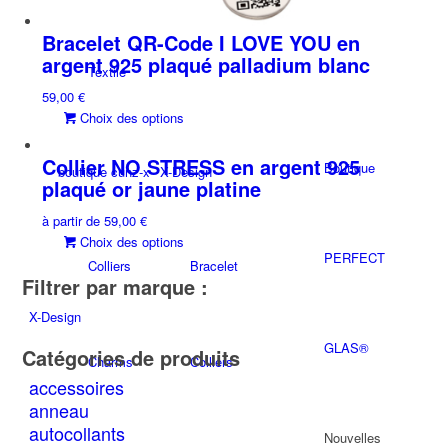
Bracelet QR-Code I LOVE YOU en
argent 925 plaqué palladium blanc
Textile
59,00
€
Ce
Choix des options
produit
a
Collier NO STRESS en argent 925
Boutique
boutique cunz-x
X-Design
plusieurs
plaqué or jaune platine
variations.
à partir de
59,00
€
Les
Ce
Choix des options
options
PERFECT
produit
peuvent
Colliers
Bracelet
Filtrer par marque :
a
être
plusieurs
choisies
X-Design
variations.
sur
Les
GLAS®
la
Catégories de produits
Charms
Colliers
options
page
accessoires
peuvent
du
anneau
être
produit
autocollants
choisies
Nouvelles