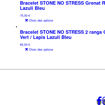
a
Bracelet STONE NO STRESS Grenat Rou
plusieurs
Lazuli Bleu
variations.
75,00
€
Les
Ce
Choix des options
options
produit
peuvent
a
être
Bracelet STONE NO STRESS 2 rangs G
plusieurs
choisies
Vert / Lapis Lazuli Bleu
variations.
sur
83,00
€
Les
la
Ce
Choix des options
options
page
produit
peuvent
du
a
être
produit
plusieurs
choisies
variations.
sur
Les
la
options
page
peuvent
du
être
produit
choisies
sur
la