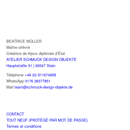
variations.
Les
options
peuvent
être
choisies
BEATRICE MÜLLER
sur
Maître orfèvre
la
Créatrice de bijoux diplômée d’État
page
ATELIER SCHMUCK DESIGN OBJEKTE
du
Hauptstraße 51 | 90547 Stein
produit
Téléphone
+49 (0) 911674958
WhatsApp
0176 36377851
Mail
team@schmuck-design-objekte.de
CONTACT
TOUT NEUF (PROTÉGÉ PAR MOT DE PASSE)
Termes et conditions